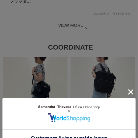
フラッタ...
powered by
VIEW MORE
COORDINATE