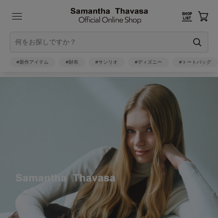
#新作アイテム
#財布
#サンリオ
#ディズニー
#トートバッグ