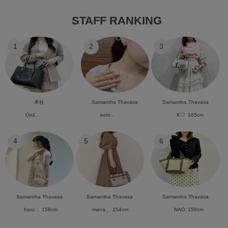
STAFF RANKING
1
2
3
本社
Samantha Thavasa
Samantha Thavasa
Onli...
koto...
K♡
165cm
4
5
6
Samantha Thavasa
Samantha Thavasa
Samantha Thavasa
haru...
158cm
mana...
154cm
NAO
158cm