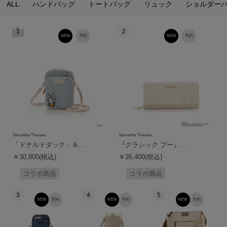
ALL
ハンドバッグ
トートバッグ
リュック
ショルダー
1
2
NEW
予約
NEW
予約
Samantha Thavasa
Samantha Thavasa
「ドナルドダック」＆...
『クラシック プー』...
￥30,800(税込)
￥26,400(税込)
コラボ商品
コラボ商品
3
4
5
NEW
予約
NEW
予約
NEW
予約