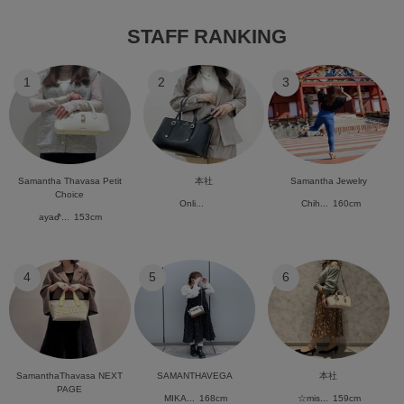
STAFF RANKING
1
2
3
Samantha Thavasa Petit
本社
Samantha Jewelry
Choice
Onli...
Chih...
160cm
ayaᕷ...
153cm
4
5
6
SamanthaThavasa NEXT
SAMANTHAVEGA
本社
PAGE
MIKA...
168cm
☆mis...
159cm