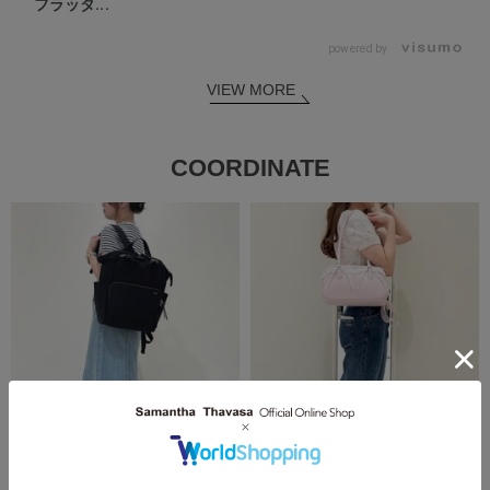
フラッタ...
powered by
VIEW MORE
COORDINATE