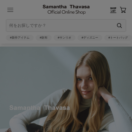
#新作アイテム
#財布
#サンリオ
#ディズニー
#トートバッグ