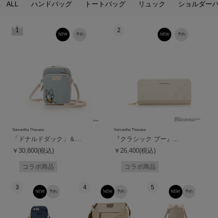
ALL
ハンドバッグ
トートバッグ
リュック
ショルダー
1
2
NEW
予約
NEW
予約
Samantha Thavasa
Samantha Thavasa
「ドナルドダック」＆...
『クラシック プー』...
￥30,800(税込)
￥26,400(税込)
コラボ商品
コラボ商品
3
4
5
NEW
予約
NEW
予約
NEW
予約