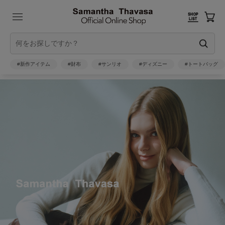
#新作アイテム
#財布
#サンリオ
#ディズニー
#トートバッグ