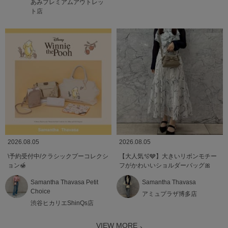
あみプレミアムアウトレッ
ト店
2026.08.05
2026.08.05
\予約受付中/クラシックプーコレクシ
【大人気🫧🩶】大きいリボンモチー
ョン🍯
フがかわいいショルダーバッグ🎀
Samantha Thavasa Petit
Samantha Thavasa
Choice
アミュプラザ博多店
渋谷ヒカリエShinQs店
VIEW MORE