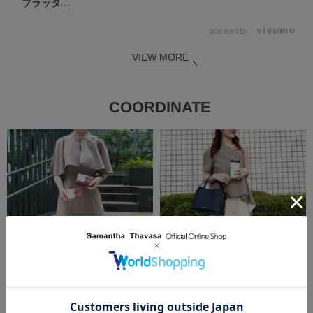
フラッタ...
powered by
VIEW MORE
COORDINATE