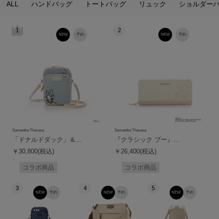
ALL
ハンドバッグ
トートバッグ
リュック
ショルダー
1
2
NEW
予約
NEW
予約
Samantha Thavasa
Samantha Thavasa
「ドナルドダック」＆...
『クラシック プー』...
￥30,800(税込)
￥26,400(税込)
コラボ商品
コラボ商品
3
4
5
NEW
予約
NEW
予約
NEW
予約