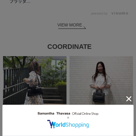
フラッタ...
powered by
VIEW MORE
COORDINATE