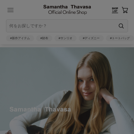
#新作アイテム
#財布
#サンリオ
#ディズニー
#トートバッグ