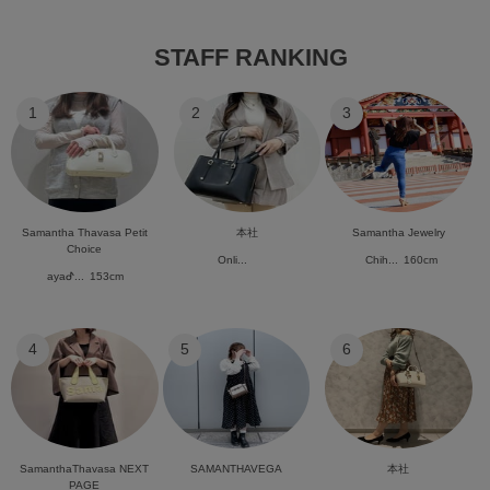
STAFF RANKING
1
2
3
Samantha Thavasa Petit
本社
Samantha Jewelry
Choice
Onli...
Chih...
160cm
ayaᕷ...
153cm
4
5
6
SamanthaThavasa NEXT
SAMANTHAVEGA
本社
PAGE