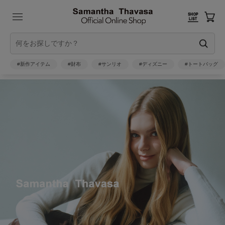
#新作アイテム
#財布
#サンリオ
#ディズニー
#トートバッグ