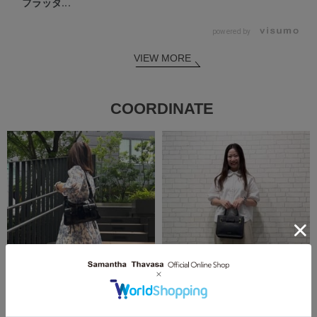
フラッタ...
powered by
VIEW MORE
COORDINATE