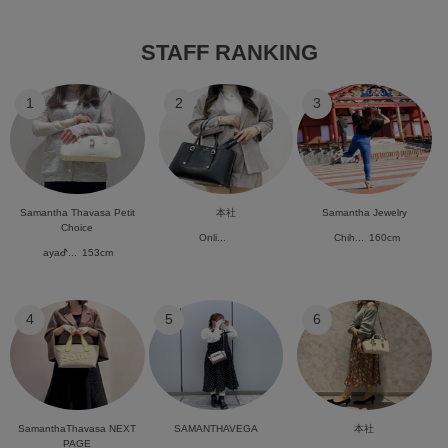
STAFF RANKING
1
2
3
Samantha Thavasa Petit
本社
Samantha Jewelry
Choice
Onli...
Chih...
160cm
ayaᕷ...
153cm
4
5
6
SamanthaThavasa NEXT
SAMANTHAVEGA
本社
PAGE