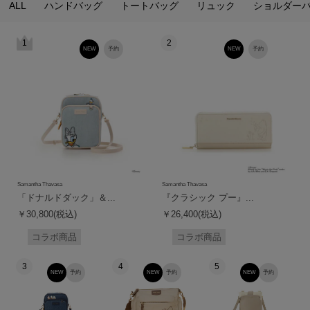
ALL
ハンドバッグ
トートバッグ
リュック
ショルダー
1
2
NEW
予約
NEW
予約
Samantha Thavasa
Samantha Thavasa
「ドナルドダック」＆...
『クラシック プー』...
￥30,800(税込)
￥26,400(税込)
コラボ商品
コラボ商品
3
4
5
NEW
予約
NEW
予約
NEW
予約