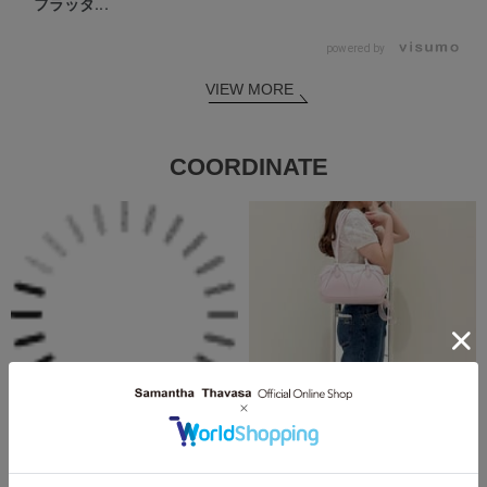
フラッタ...
powered by
VIEW MORE
COORDINATE