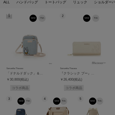
ALL
ハンドバッグ
トートバッグ
リュック
ショルダー
1
2
NEW
予約
NEW
予約
Samantha Thavasa
Samantha Thavasa
「ドナルドダック」＆...
『クラシック プー』...
￥30,800(税込)
￥26,400(税込)
コラボ商品
コラボ商品
3
4
5
NEW
予約
NEW
予約
NEW
予約