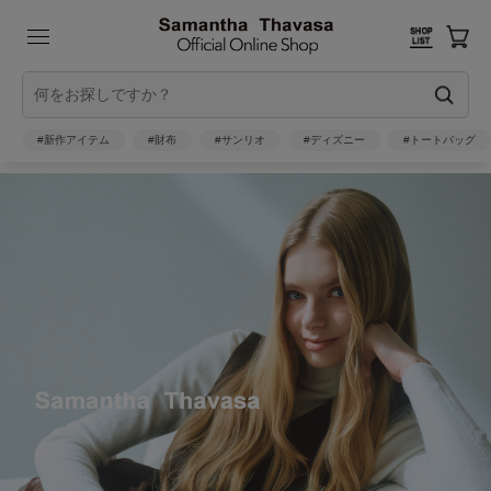
#新作アイテム
#財布
#サンリオ
#ディズニー
#トートバッグ