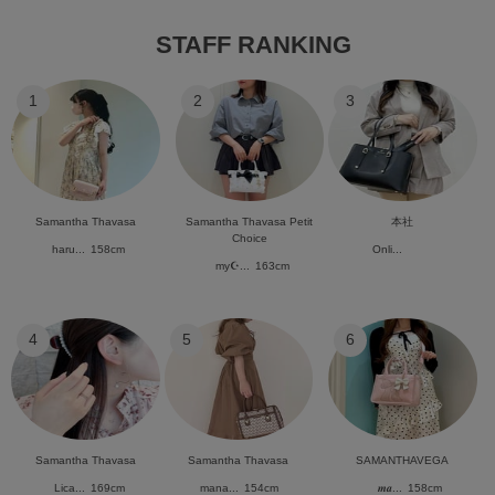
STAFF RANKING
1
2
3
Samantha Thavasa
Samantha Thavasa Petit
本社
Choice
haru...
158cm
Onli...
my☪︎...
163cm
4
5
6
Samantha Thavasa
Samantha Thavasa
SAMANTHAVEGA
Lica...
169cm
mana...
154cm
𝒎𝒂...
158cm