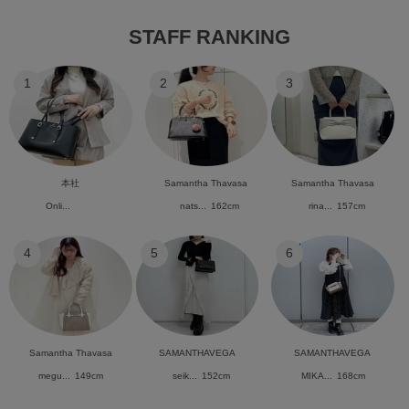
STAFF RANKING
1
2
3
本社
Samantha Thavasa
Samantha Thavasa
Onli...
nats...
162cm
rina...
157cm
4
5
6
Samantha Thavasa
SAMANTHAVEGA
SAMANTHAVEGA
megu...
149cm
seik...
152cm
MIKA...
168cm