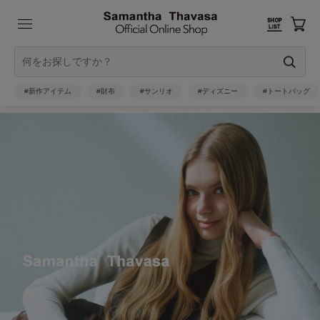
#新作アイテム
#財布
#サンリオ
#ディズニー
#トートバッグ