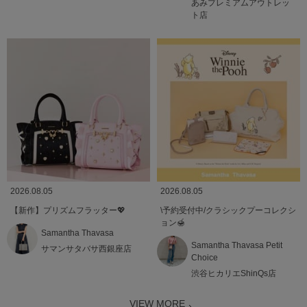
あみプレミアムアウトレッ
ト店
2026.08.05
2026.08.05
【新作】プリズムフラッター💖
\予約受付中/クラシックプーコレクシ
ョン🍯
Samantha Thavasa
Samantha Thavasa Petit
サマンサタバサ西銀座店
Choice
渋谷ヒカリエShinQs店
VIEW MORE