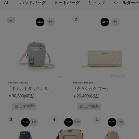
ALL
ハンドバッグ
トートバッグ
リュック
ショルダー
1
2
NEW
予約
NEW
予約
Samantha Thavasa
Samantha Thavasa
「ドナルドダック」＆...
『クラシック プー』...
￥30,800(税込)
￥26,400(税込)
コラボ商品
コラボ商品
3
4
5
NEW
予約
NEW
予約
NEW
予約