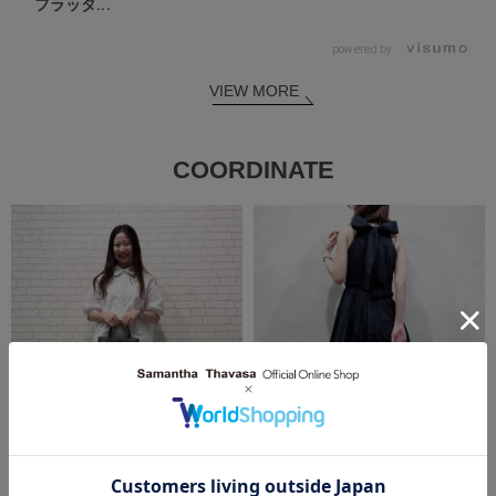
フラッタ...
powered by
VIEW MORE
COORDINATE