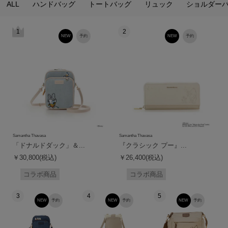
ALL
ハンドバッグ
トートバッグ
リュック
ショルダー
1
2
NEW
予約
NEW
予約
Samantha Thavasa
Samantha Thavasa
「ドナルドダック」＆...
『クラシック プー』...
￥30,800(税込)
￥26,400(税込)
コラボ商品
コラボ商品
3
4
5
NEW
予約
NEW
予約
NEW
予約