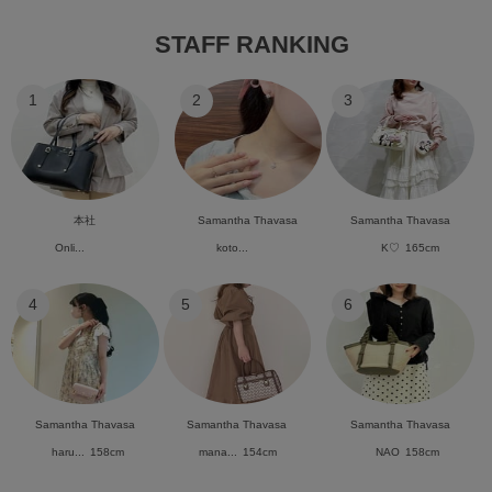
STAFF RANKING
1
2
3
本社
Samantha Thavasa
Samantha Thavasa
Onli...
koto...
K♡
165cm
4
5
6
Samantha Thavasa
Samantha Thavasa
Samantha Thavasa
haru...
158cm
mana...
154cm
NAO
158cm