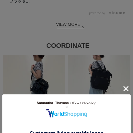
フラッタ...
powered by
VIEW MORE
COORDINATE