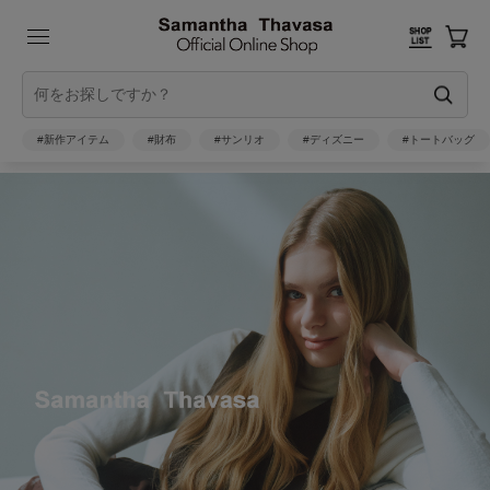
#新作アイテム
#財布
#サンリオ
#ディズニー
#トートバッグ