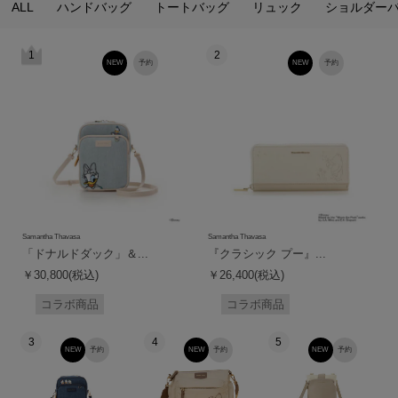
ALL
ハンドバッグ
トートバッグ
リュック
ショルダー
1
2
NEW
予約
NEW
予約
Samantha Thavasa
Samantha Thavasa
「ドナルドダック」＆...
『クラシック プー』...
￥30,800(税込)
￥26,400(税込)
コラボ商品
コラボ商品
3
4
5
NEW
予約
NEW
予約
NEW
予約