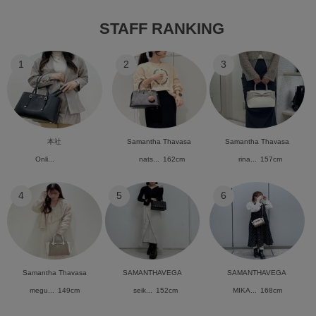
STAFF RANKING
1
2
3
本社
Samantha Thavasa
Samantha Thavasa
Onli...
nats...
162cm
rina...
157cm
4
5
6
Samantha Thavasa
SAMANTHAVEGA
SAMANTHAVEGA
megu...
149cm
seik...
152cm
MIKA...
168cm