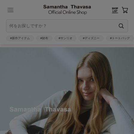
#新作アイテム
#財布
#サンリオ
#ディズニー
#トートバッグ