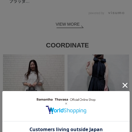
フラッタ...
powered by
VIEW MORE
COORDINATE