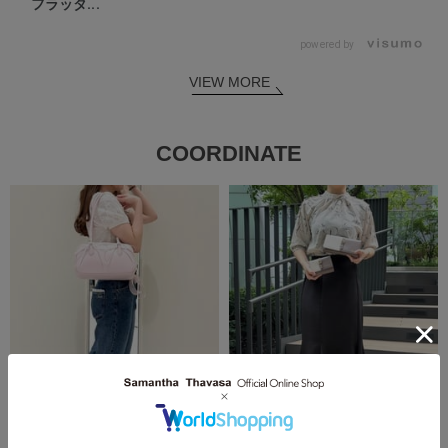
フラッタ...
powered by
VIEW MORE
COORDINATE