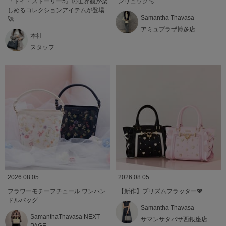
『トイ・ストーリー5』の世界観が楽
ンリュック🫧
しめるコレクションアイテムが登場
Samantha Thavasa
🚀
アミュプラザ博多店
本社
スタッフ
2026.08.05
2026.08.05
フラワーモチーフチュール ワンハン
【新作】プリズムフラッター💖
ドルバッグ
Samantha Thavasa
SamanthaThavasa NEXT
サマンサタバサ西銀座店
PAGE