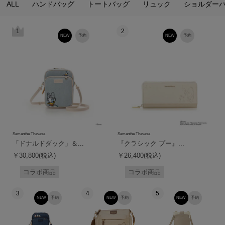
ALL
ハンドバッグ
トートバッグ
リュック
ショルダー
1
2
NEW
予約
NEW
予約
Samantha Thavasa
Samantha Thavasa
「ドナルドダック」＆...
『クラシック プー』...
￥30,800(税込)
￥26,400(税込)
コラボ商品
コラボ商品
3
4
5
NEW
予約
NEW
予約
NEW
予約