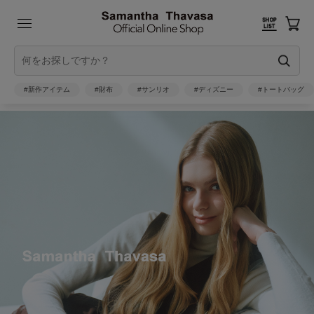
#新作アイテム
#財布
#サンリオ
#ディズニー
#トートバッグ