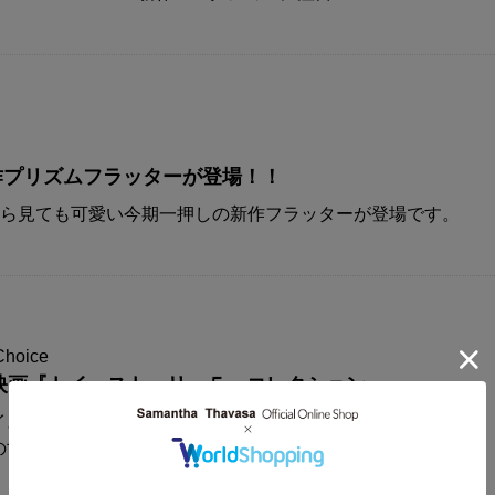
A新作プリズムフラッターが登場！！
から見ても可愛い今期一押しの新作フラッターが登場です。
Choice
映画『トイ・ストーリー５』コレクション
イスからディズニー&ピクサー映画
の世界観が楽しめるコレクションアイテムが登場！