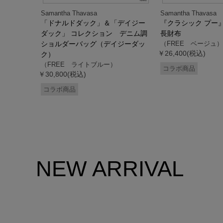
Samantha Thavasa
Samantha Thavasa
デイジー
「ドナルドダック」＆「デイジー
『クラシック プー
 ミニミニ
ダック」 コレクション デニム調
長財布
ドダッ
ショルダーバッグ（デイジーダッ
（FREE ベージュ）
￥26,400(税込)
ク）
（FREE ライトブルー）
コラボ商品
￥30,800(税込)
コラボ商品
NEW ARRIVAL