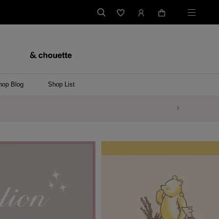
hop Blog
Shop List
バッグ
ンバッグ
バッグ/ウエストポーチ
ッグ
ンケース/パソコンバッグ
イテム
ケース/マルチケース
ケース/名刺入れ
ース
メントケース
ナートップチャーム
ムその他
レス
ング
レット/バングル
ル
イ
ーウェア/ソックス
ット/アウター
ルその他
/ステーショナリー
ツ(半袖)
ーバー
/ベスト
スその他
ーリング
レス
折財布/ミニ財布
財布/小物その他
バッグチャーム
レッグウェア
Tシャツ
傘
ファッショングッズその他
ポロシャツ(長袖)
パーカー
ワンピース
ペアネックレス