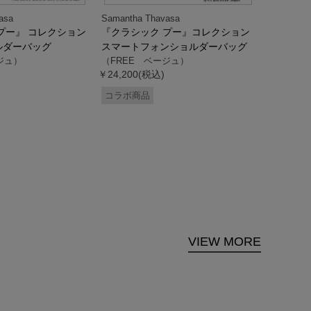
asa
Samantha Thavasa
Samantha
プー』 コレクション
『クラシック プー』コレクション
「ドナル
ルダーバッグ
スマートフォンショルダーバッグ
ダック」
ジュ）
（FREE ベージュ）
ス調ハン
￥24,200(税込)
ク）
（FREE
コラボ商品
￥33,000
コラボ商
VIEW MORE