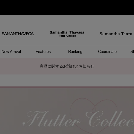
New Arrival
Features
Ranking
Coordinate
S
/ ポーチ
セサリー
ーカフ
パレル
ッグ
ング
アス
ハンドバッグ
ショルダーバッグ
リュック/バックパック
ウォレットショルダーバッグ
キャリーバッグ/スポーツバッグ
A4対応/通勤通学バッグ
バッグその他
ポーチ
キーケース
モバイルグッズ
ケース/ポーチその他
リング
ピアス
イヤーカフ
アンクレット
アクセサリーその他
トップス
ワンピース
ファッショングッズ
雑貨/インテリア
雑貨/インテリアその他
リング
ペアリング
ファッショングッズ
ブレスレット
ネックレス
イヤリング
財布/小物
チャーム
トップス
トート
ボスト
ボディ
ミニバ
パソコ
ケアア
長財布
コイン
カード
パスケ
フラグ
ファス
チャー
ネック
イヤリ
ブレス
時計
帽子
ストー
ネクタ
アンダ
ボトム
ジャケ
アパレ
ホビー
ポロシャ
プルオ
セーター
トップ
ピンキ
ネック
【佐川急便】配送についてのお知らせ