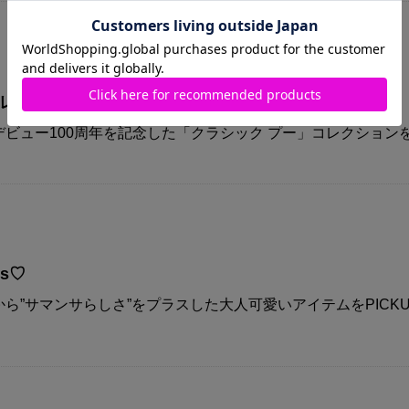
コレクション
ビュー100周年を記念した「クラシック プー」コレクション
ys♡
ら”サマンサらしさ”をプラスした大人可愛いアイテムをPICKU