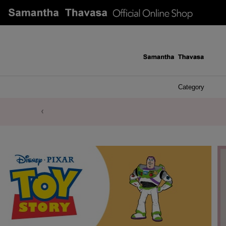
Category
ケース 
アク
イヤ
ア
バ
リ
ピ