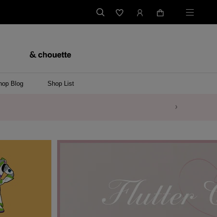
hop Blog
Shop List
バッグ
ンバッグ
バッグ/ウエストポーチ
ッグ
ンケース/パソコンバッグ
イテム
ケース/マルチケース
ケース/名刺入れ
ース
メントケース
ナートップチャーム
ムその他
レス
ング
レット/バングル
ル
イ
ーウェア/ソックス
ット/アウター
ルその他
/ステーショナリー
ツ(半袖)
ーバー
/ベスト
スその他
ーリング
レス
折財布/ミニ財布
財布/小物その他
バッグチャーム
レッグウェア
Tシャツ
傘
ファッショングッズその他
ポロシャツ(長袖)
パーカー
ワンピース
ペアネックレス