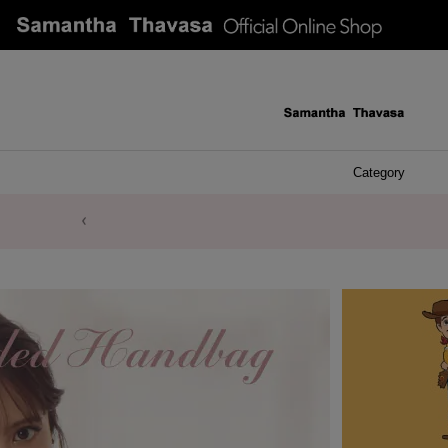
Category
ケース 
アク
イヤ
ア
バ
リ
ピ