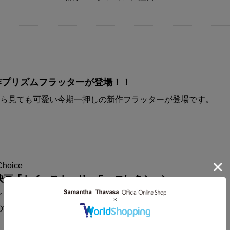
A新作プリズムフラッターが登場！！
から見ても可愛い今期一押しの新作フラッターが登場です。
Choice
映画『トイ・ストーリー５』コレクション
イスからディズニー&ピクサー映画
の世界観が楽しめるコレクションアイテムが登場！