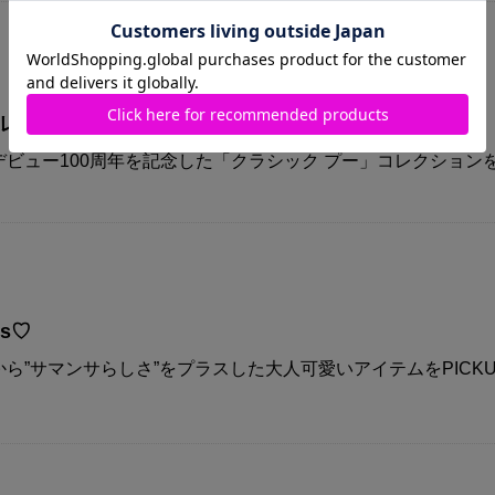
コレクション
ビュー100周年を記念した「クラシック プー」コレクション
ys♡
ら”サマンサらしさ”をプラスした大人可愛いアイテムをPICKU