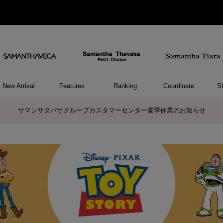
New Arrival
Features
Ranking
Coordinate
S
/ ポーチ
セサリー
ーカフ
パレル
ッグ
ング
アス
ハンドバッグ
ショルダーバッグ
リュック/バックパック
ウォレットショルダーバッグ
キャリーバッグ/スポーツバッグ
A4対応/通勤通学バッグ
バッグその他
ポーチ
キーケース
モバイルグッズ
ケース/ポーチその他
リング
ピアス
イヤーカフ
アンクレット
アクセサリーその他
トップス
ワンピース
ファッショングッズ
雑貨/インテリア
雑貨/インテリアその他
リング
ペアリング
ファッショングッズ
ブレスレット
ネックレス
イヤリング
財布/小物
チャーム
トップス
トート
ボスト
ボディ
ミニバ
パソコ
ケアア
長財布
コイン
カード
パスケ
フラグ
ファス
チャー
ネック
イヤリ
ブレス
時計
帽子
ストー
ネクタ
アンダ
ボトム
ジャケ
アパレ
ホビー
ポロシャ
プルオ
セーター
トップ
ピンキ
ネック
商品に関するお詫びとお知らせ