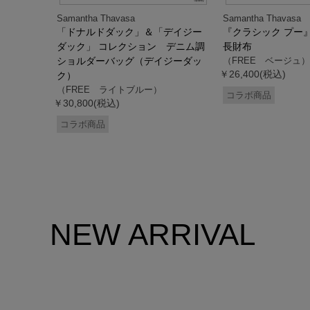
Samantha Thavasa
Samantha Thavasa
デイジー
「ドナルドダック」＆「デイジー
『クラシック プー
 ミニミニ
ダック」 コレクション デニム調
長財布
ドダッ
ショルダーバッグ（デイジーダッ
（FREE ベージュ）
￥26,400(税込)
ク）
（FREE ライトブルー）
コラボ商品
￥30,800(税込)
コラボ商品
NEW ARRIVAL