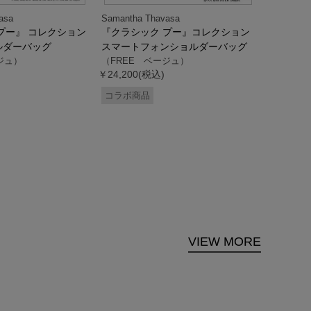
asa
Samantha Thavasa
Samantha
プー』 コレクション
『クラシック プー』コレクション
「ドナル
ルダーバッグ
スマートフォンショルダーバッグ
ダック」
ジュ）
（FREE ベージュ）
ス調ハン
￥24,200(税込)
ク）
（FREE
コラボ商品
￥33,000
コラボ商
VIEW MORE