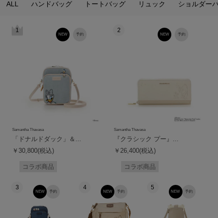
ALL
ハンドバッグ
トートバッグ
リュック
ショルダー
1
2
NEW
予約
NEW
予約
Samantha Thavasa
Samantha Thavasa
「ドナルドダック」＆...
『クラシック プー』...
￥30,800(税込)
￥26,400(税込)
コラボ商品
コラボ商品
3
4
5
NEW
予約
NEW
予約
NEW
予約