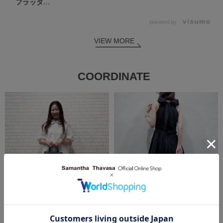
フラッタ...
powered by
VIEW MORE
COORDINATE