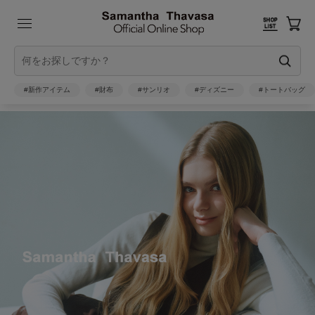
#新作アイテム
#財布
#サンリオ
#ディズニー
#トートバッグ