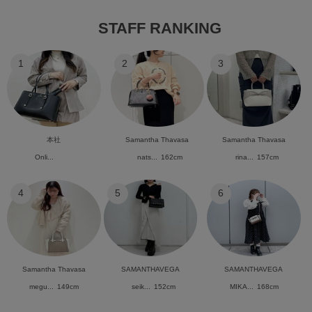
STAFF RANKING
1
2
3
本社
Samantha Thavasa
Samantha Thavasa
Onli...
nats...
162cm
rina...
157cm
4
5
6
Samantha Thavasa
SAMANTHAVEGA
SAMANTHAVEGA
megu...
149cm
seik...
152cm
MIKA...
168cm