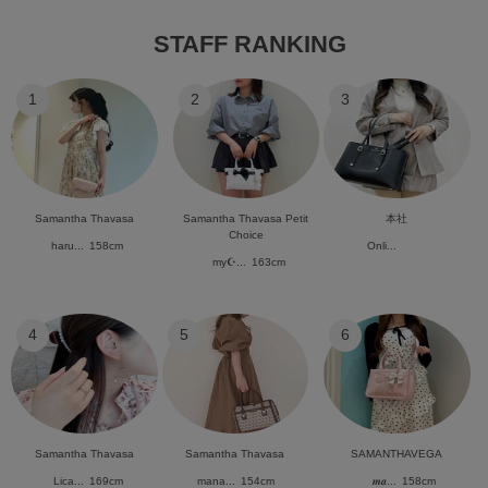
STAFF RANKING
1
2
3
Samantha Thavasa
Samantha Thavasa Petit
本社
Choice
haru...
158cm
Onli...
my☪︎...
163cm
4
5
6
Samantha Thavasa
Samantha Thavasa
SAMANTHAVEGA
Lica...
169cm
mana...
154cm
𝒎𝒂...
158cm