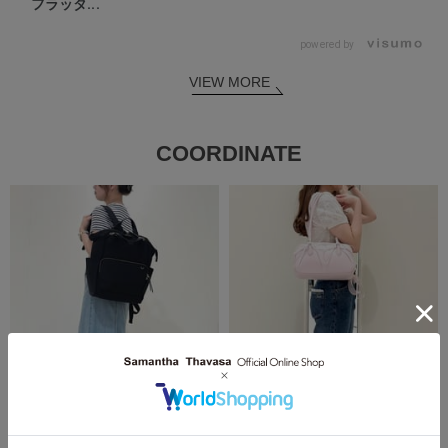
フラッタ...
powered by
VIEW MORE
COORDINATE