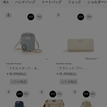
ALL
ハンドバッグ
トートバッグ
リュック
ショルダー
1
2
NEW
予約
NEW
予約
Samantha Thavasa
Samantha Thavasa
「ドナルドダック」＆...
『クラシック プー』...
￥30,800(税込)
￥26,400(税込)
コラボ商品
コラボ商品
3
4
5
NEW
予約
NEW
予約
NEW
予約