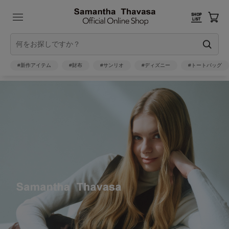
#新作アイテム
#財布
#サンリオ
#ディズニー
#トートバッグ