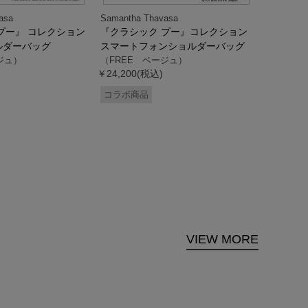
asa
Samantha Thavasa
Samantha
プー』 コレクション
『クラシック プー』コレクション
「ドナル
ルダーバッグ
スマートフォンショルダーバッグ
ダック」
ジュ）
（FREE ベージュ）
ス調ハン
￥24,200(税込)
ク）
（FREE
コラボ商品
￥33,000
コラボ商
VIEW MORE