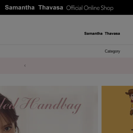
Category
ケース 
アク
イヤ
ア
バ
リ
ピ