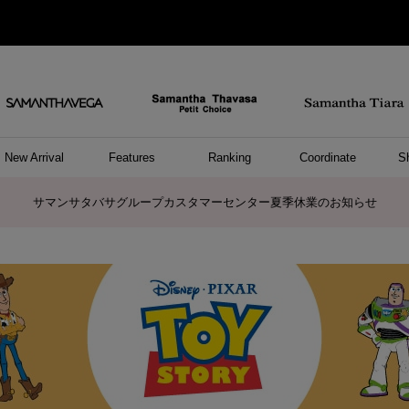
New Arrival
Features
Ranking
Coordinate
S
/ ポーチ
セサリー
ーカフ
パレル
ッグ
ング
アス
ハンドバッグ
ショルダーバッグ
リュック/バックパック
ウォレットショルダーバッグ
キャリーバッグ/スポーツバッグ
A4対応/通勤通学バッグ
バッグその他
ポーチ
キーケース
モバイルグッズ
ケース/ポーチその他
リング
ピアス
イヤーカフ
アンクレット
アクセサリーその他
トップス
ワンピース
ファッショングッズ
雑貨/インテリア
雑貨/インテリアその他
リング
ペアリング
ファッショングッズ
ブレスレット
ネックレス
イヤリング
財布/小物
チャーム
トップス
トート
ボスト
ボディ
ミニバ
パソコ
ケアア
長財布
コイン
カード
パスケ
フラグ
ファス
チャー
ネック
イヤリ
ブレス
時計
帽子
ストー
ネクタ
アンダ
ボトム
ジャケ
アパレ
ホビー
ポロシャ
プルオ
セーター
トップ
ピンキ
ネック
商品に関するお詫びとお知らせ