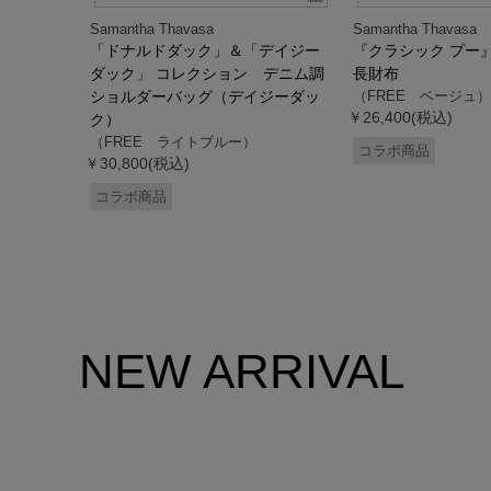
Samantha Thavasa
Samantha Thavasa
デイジー
「ドナルドダック」＆「デイジー
『クラシック プー
 ミニミニ
ダック」 コレクション デニム調
長財布
ドダッ
ショルダーバッグ（デイジーダッ
（FREE ベージュ）
￥26,400(税込)
ク）
（FREE ライトブルー）
コラボ商品
￥30,800(税込)
コラボ商品
NEW ARRIVAL