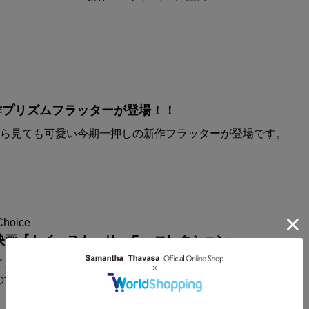
A新作プリズムフラッターが登場！！
から見ても可愛い今期一押しの新作フラッターが登場です。
Choice
映画『トイ・ストーリー５』コレクション
イスからディズニー&ピクサー映画
の世界観が楽しめるコレクションアイテムが登場！