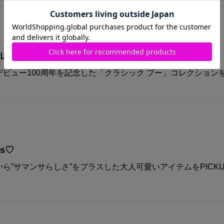
コレクション
ビュー100周年を記念した「クラシック プー」コレクション
ys♡
ら”サマンサらしさ”をプラスした大人可愛いアイテムをPICKU