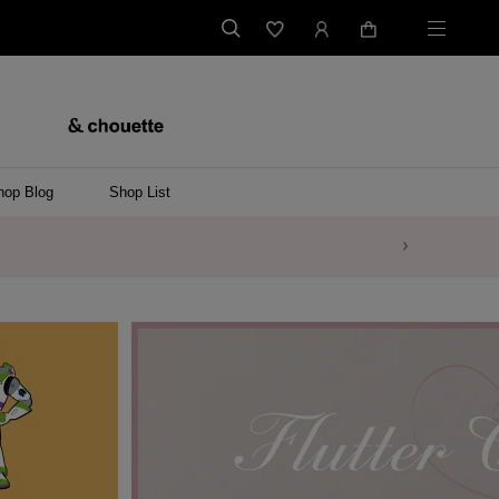
hop Blog
Shop List
バッグ
ンバッグ
バッグ/ウエストポーチ
ッグ
ンケース/パソコンバッグ
イテム
ケース/マルチケース
ケース/名刺入れ
ース
メントケース
ナートップチャーム
ムその他
レス
ング
レット/バングル
ル
イ
ーウェア/ソックス
ット/アウター
ルその他
/ステーショナリー
ツ(半袖)
ーバー
/ベスト
スその他
ーリング
レス
折財布/ミニ財布
財布/小物その他
バッグチャーム
レッグウェア
Tシャツ
傘
ファッショングッズその他
ポロシャツ(長袖)
パーカー
ワンピース
ペアネックレス