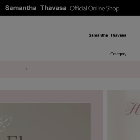
Category
ケース 
アク
イヤ
ア
バ
リ
ピ