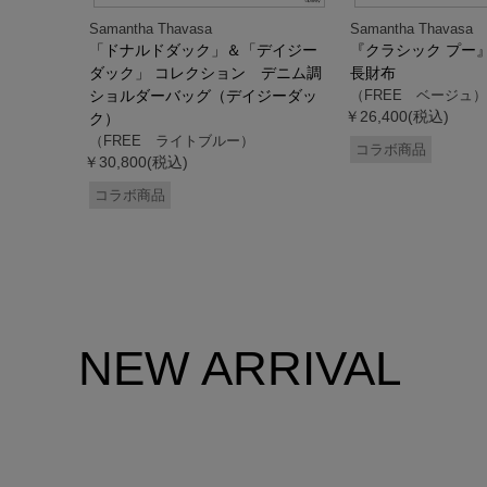
Samantha Thavasa
Samantha Thavasa
デイジー
「ドナルドダック」＆「デイジー
『クラシック プー
 ミニミニ
ダック」 コレクション デニム調
長財布
ドダッ
ショルダーバッグ（デイジーダッ
（FREE ベージュ）
￥26,400(税込)
ク）
（FREE ライトブルー）
コラボ商品
￥30,800(税込)
コラボ商品
NEW ARRIVAL