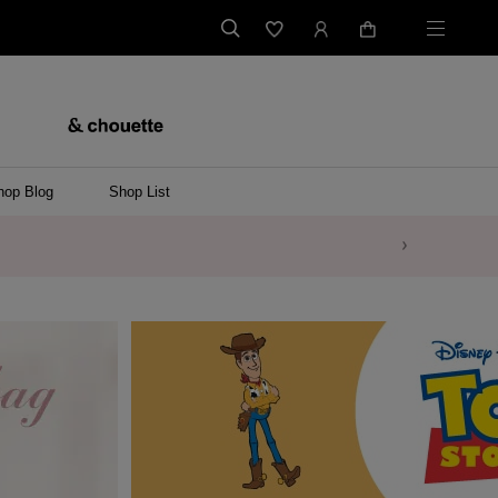
hop Blog
Shop List
バッグ
ンバッグ
バッグ/ウエストポーチ
ッグ
ンケース/パソコンバッグ
イテム
ケース/マルチケース
ケース/名刺入れ
ース
メントケース
ナートップチャーム
ムその他
レス
ング
レット/バングル
ル
イ
ーウェア/ソックス
ット/アウター
ルその他
/ステーショナリー
ツ(半袖)
ーバー
/ベスト
スその他
ーリング
レス
折財布/ミニ財布
財布/小物その他
バッグチャーム
レッグウェア
Tシャツ
傘
ファッショングッズその他
ポロシャツ(長袖)
パーカー
ワンピース
ペアネックレス