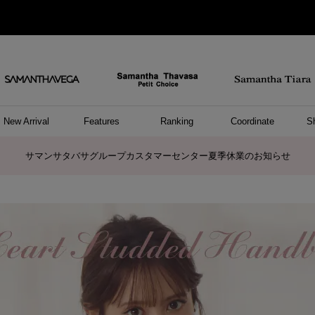
New Arrival
Features
Ranking
Coordinate
S
/ ポーチ
セサリー
ーカフ
パレル
ッグ
ング
アス
ハンドバッグ
ショルダーバッグ
リュック/バックパック
ウォレットショルダーバッグ
キャリーバッグ/スポーツバッグ
A4対応/通勤通学バッグ
バッグその他
ポーチ
キーケース
モバイルグッズ
ケース/ポーチその他
リング
ピアス
イヤーカフ
アンクレット
アクセサリーその他
トップス
ワンピース
ファッショングッズ
雑貨/インテリア
雑貨/インテリアその他
リング
ペアリング
ファッショングッズ
ブレスレット
ネックレス
イヤリング
財布/小物
チャーム
トップス
トート
ボスト
ボディ
ミニバ
パソコ
ケアア
長財布
コイン
カード
パスケ
フラグ
ファス
チャー
ネック
イヤリ
ブレス
時計
帽子
ストー
ネクタ
アンダ
ボトム
ジャケ
アパレ
ホビー
ポロシャ
プルオ
セーター
トップ
ピンキ
ネック
商品に関するお詫びとお知らせ