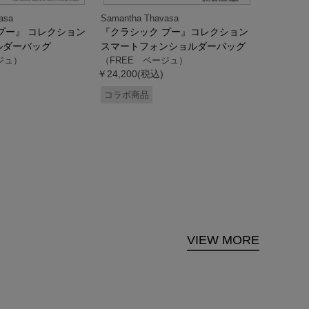
asa
Samantha Thavasa
Samantha
プー』 コレクション
『クラシック プー』コレクション
「ドナル
ルダーバッグ
スマートフォンショルダーバッグ
ダック」
ジュ）
（FREE ベージュ）
ス調ハン
￥24,200(税込)
ク）
（FREE
コラボ商品
￥33,000
コラボ商
VIEW MORE