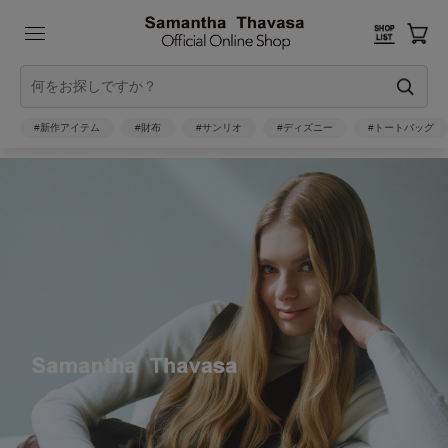
#新作アイテム
#財布
#サンリオ
#ディズニー
#トートバッグ