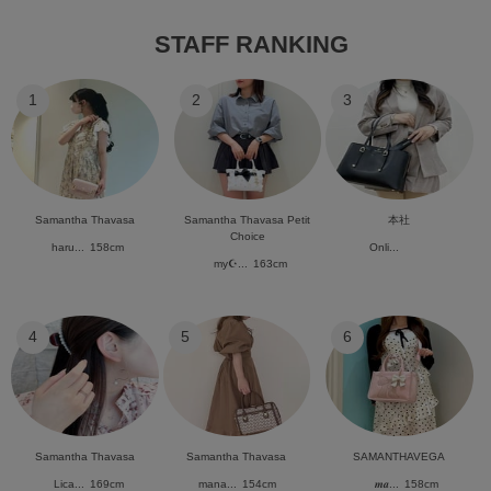
STAFF RANKING
1
2
3
Samantha Thavasa
Samantha Thavasa Petit
本社
Choice
haru...
158cm
Onli...
my☪︎...
163cm
4
5
6
Samantha Thavasa
Samantha Thavasa
SAMANTHAVEGA
Lica...
169cm
mana...
154cm
𝒎𝒂...
158cm