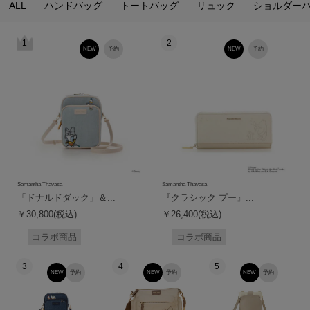
ALL
ハンドバッグ
トートバッグ
リュック
ショルダー
1
2
NEW
予約
NEW
予約
Samantha Thavasa
Samantha Thavasa
「ドナルドダック」＆...
『クラシック プー』...
￥30,800(税込)
￥26,400(税込)
コラボ商品
コラボ商品
3
4
5
NEW
予約
NEW
予約
NEW
予約