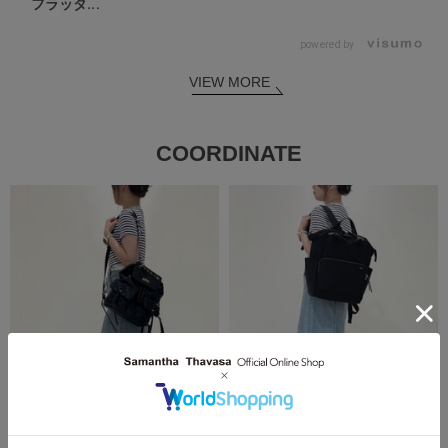
フラッタ...
powered by
VIEW MORE
COORDINATE