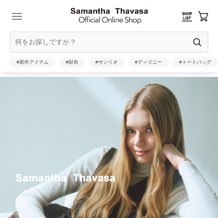
#新作アイテム
#財布
#サンリオ
#ディズニー
#トートバッグ