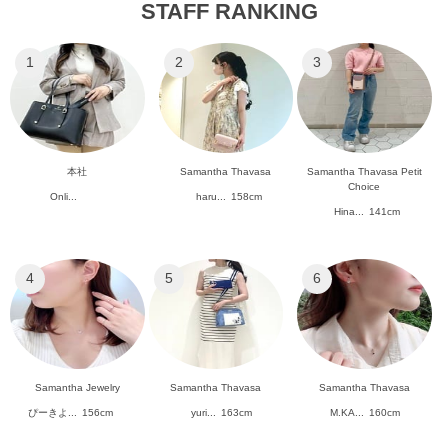
STAFF RANKING
1
2
3
本社
Samantha Thavasa
Samantha Thavasa Petit
Choice
Onli...
haru...
158cm
Hina...
141cm
4
5
6
Samantha Jewelry
Samantha Thavasa
Samantha Thavasa
ぴーきよ...
156cm
yuri...
163cm
M.KA...
160cm