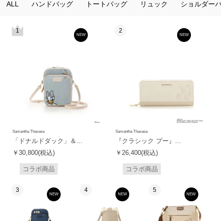
ALL
ハンドバッグ
トートバッグ
リュック
ショルダー
1
2
NEW
NEW
Samantha Thavasa
Samantha Thavasa
「ドナルドダック」＆...
『クラシック プー』...
￥30,800(税込)
￥26,400(税込)
コラボ商品
コラボ商品
3
4
5
NEW
NEW
NEW