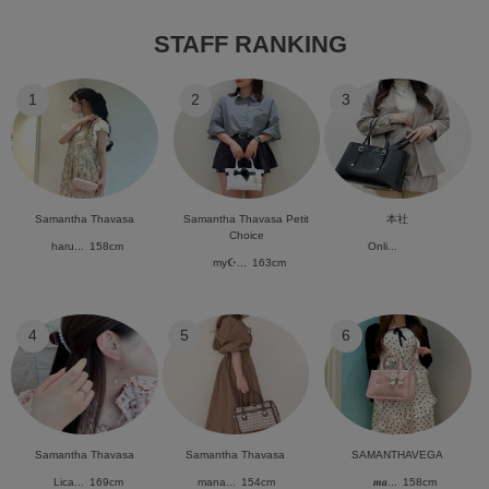
STAFF RANKING
1
2
3
Samantha Thavasa
Samantha Thavasa Petit
本社
Choice
haru...
158cm
Onli...
my☪︎...
163cm
4
5
6
Samantha Thavasa
Samantha Thavasa
SAMANTHAVEGA
Lica...
169cm
mana...
154cm
𝒎𝒂...
158cm