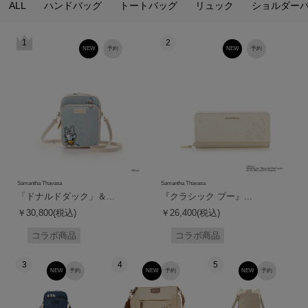
ALL
ハンドバッグ
トートバッグ
リュック
ショルダー
1
2
NEW
予約
NEW
予約
Samantha Thavasa
Samantha Thavasa
「ドナルドダック」＆...
『クラシック プー』...
￥30,800(税込)
￥26,400(税込)
コラボ商品
コラボ商品
3
4
5
NEW
予約
NEW
予約
NEW
予約