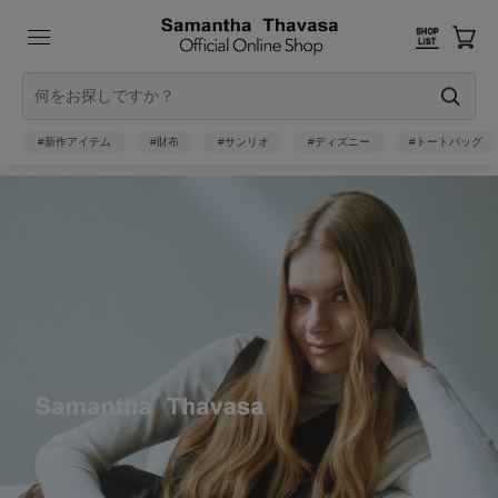
#新作アイテム
#財布
#サンリオ
#ディズニー
#トートバッグ