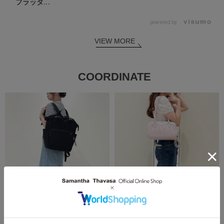
フラッタ...
powered by
VIEW MORE
COORDINATE