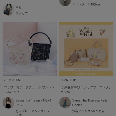
アミュプラザ博多店
本社
スタッフ
2026.08.05
2026.08.05
フラワーモチーフチュール ワンハン
\予約受付中/クラシックプーコレクシ
ドルバッグ
ョン🍯
SamanthaThavasa NEXT
Samantha Thavasa Petit
PAGE
Choice
あみプレミアムアウトレッ
渋谷ヒカリエShinQs店
ト店