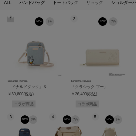
ALL
ハンドバッグ
トートバッグ
リュック
ショルダー
1
2
NEW
予約
NEW
予約
Samantha Thavasa
Samantha Thavasa
「ドナルドダック」＆...
『クラシック プー』...
￥30,800(税込)
￥26,400(税込)
コラボ商品
コラボ商品
3
4
5
NEW
予約
NEW
予約
NEW
予約