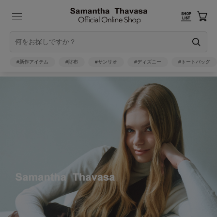
#新作アイテム
#財布
#サンリオ
#ディズニー
#トートバッグ