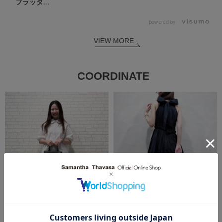
フラッタ...
powered by
VIEW MORE
COORDINATE