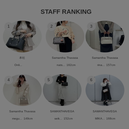
STAFF RANKING
1
2
3
本社
Samantha Thavasa
Samantha Thavasa
Onli...
nats...
162cm
rina...
157cm
4
5
6
Samantha Thavasa
SAMANTHAVEGA
SAMANTHAVEGA
megu...
149cm
seik...
152cm
MIKA...
168cm