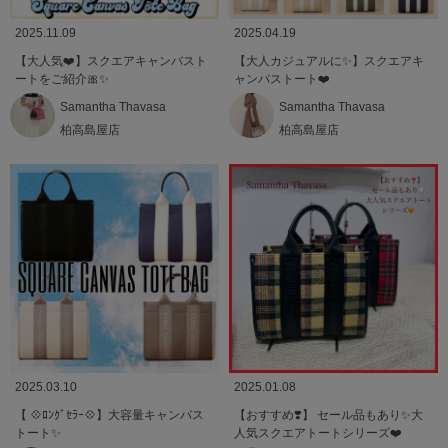
2025.04.19
2025.11.09
【大人カジュアルに✨】スクエアキ
【大人気❤️】スクエアキャンバスト
ャンバストート❤️
ートをご紹介🎀✨
Samantha Thavasa
Samantha Thavasa
柏高島屋店
柏高島屋店
2025.03.10
2025.01.08
【 💠ﾛﾝｸﾞｾﾗｰ💠】大容量キャンバス
【おすすめ❣️】 セール品もあり✨大
トート✨
人気スクエアトートシリーズ❤️