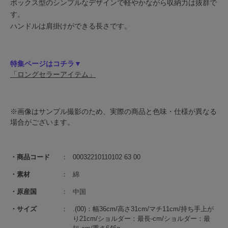
ボックス型のシンプルなデザインで軽やかながら収納力は抜群で
す。
ハンドルは肩掛けができる長さです。
特集ページはコチラ▼
「ロングセラーアイテム」
※画像はサンプル撮影のため、実際の商品と色味・仕様が異なる
場合がございます。
商品コード
00032210110102 63 00
素材
綿
原産国
中国
サイズ
.(00)：幅36cm/高さ31cm/マチ11cm/持ち手上が
り21cm/ショルダー：最長-cm/ショルダー：最