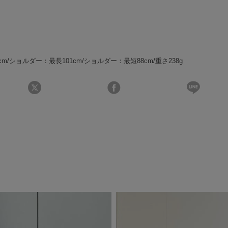
り6cm/ショルダー：最長101cm/ショルダー：最短88cm/重さ238g