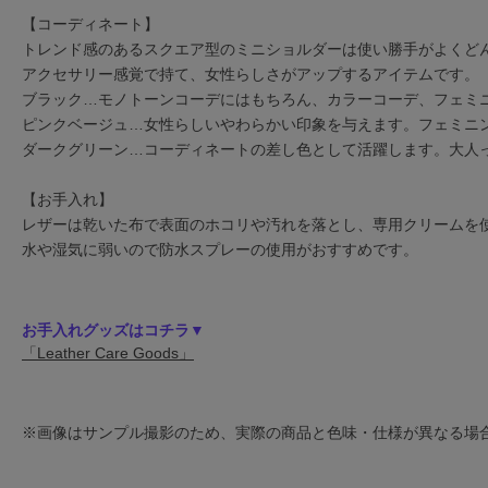
【コーディネート】
トレンド感のあるスクエア型のミニショルダーは使い勝手がよくど
アクセサリー感覚で持て、女性らしさがアップするアイテムです。
ブラック…モノトーンコーデにはもちろん、カラーコーデ、フェミ
ピンクベージュ…女性らしいやわらかい印象を与えます。フェミニ
ダークグリーン…コーディネートの差し色として活躍します。大人
【お手入れ】
レザーは乾いた布で表面のホコリや汚れを落とし、専用クリームを
水や湿気に弱いので防水スプレーの使用がおすすめです。
お手入れグッズはコチラ▼
「Leather Care Goods」
※画像はサンプル撮影のため、実際の商品と色味・仕様が異なる場