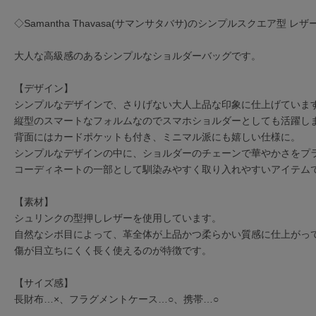
◇Samantha Thavasa(サマンサタバサ)のシンプルスクエア型 
大人な高級感のあるシンプルなショルダーバッグです。
【デザイン】
シンプルなデザインで、さりげない大人上品な印象に仕上げていま
縦型のスマートなフォルムなのでスマホショルダーとしても活躍し
背面にはカードポケットも付き、ミニマル派にも嬉しい仕様に。
シンプルなデザインの中に、ショルダーのチェーンで華やかさをプ
コーディネートの一部として馴染みやすく取り入れやすいアイテム
【素材】
シュリンクの型押しレザーを使用しています。
自然なシボ目によって、革全体が上品かつ柔らかい質感に仕上がっ
傷が目立ちにくく長く使えるのが特徴です。
【サイズ感】
長財布…×、フラグメントケース…○、携帯…○