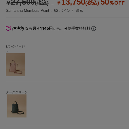
27,500
13,750
50
￥
(税込)
￥
(税込)
％OFF
Samantha Members Point：
62
ポイント 還元
なら
月々1,145円
から。分割手数料無料
ピンクベージ
ュ
ダークグリーン