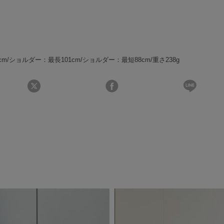
り6cm/ショルダー：最長101cm/ショルダー：最短88cm/重さ238g