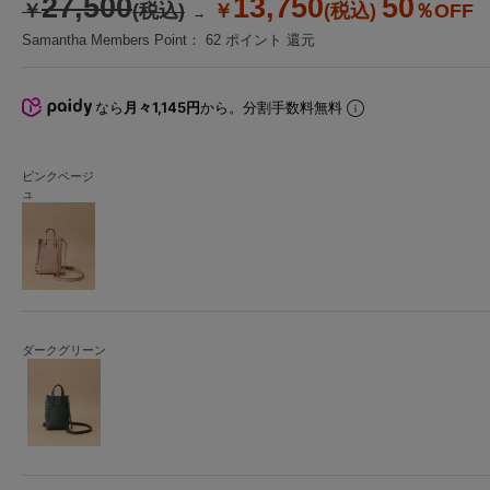
27,500
13,750
50
￥
(税込)
￥
(税込)
％OFF
Samantha Members Point：
62
ポイント 還元
なら
月々1,145円
から。分割手数料無料
ピンクベージ
ュ
ダークグリーン