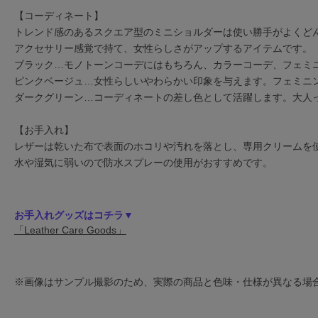
【コーディネート】
トレンド感のあるスクエア型のミニショルダーは使い勝手がよくど
アクセサリー感覚で持て、女性らしさがアップするアイテムです。
ブラック…モノトーンコーデにはもちろん、カラーコーデ、フェミ
ピンクベージュ…女性らしいやわらかい印象を与えます。フェミニ
ダークグリーン…コーディネートの差し色として活躍します。大人
【お手入れ】
レザーは乾いた布で表面のホコリや汚れを落とし、専用クリームを
水や湿気に弱いので防水スプレーの使用がおすすめです。
お手入れグッズはコチラ▼
「Leather Care Goods」
※画像はサンプル撮影のため、実際の商品と色味・仕様が異なる場