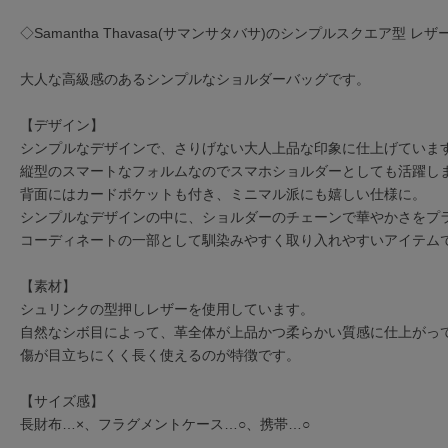
◇Samantha Thavasa(サマンサタバサ)のシンプルスクエア型 
大人な高級感のあるシンプルなショルダーバッグです。
【デザイン】
シンプルなデザインで、さりげない大人上品な印象に仕上げていま
縦型のスマートなフォルムなのでスマホショルダーとしても活躍し
背面にはカードポケットも付き、ミニマル派にも嬉しい仕様に。
シンプルなデザインの中に、ショルダーのチェーンで華やかさをプ
コーディネートの一部として馴染みやすく取り入れやすいアイテム
【素材】
シュリンクの型押しレザーを使用しています。
自然なシボ目によって、革全体が上品かつ柔らかい質感に仕上がっ
傷が目立ちにくく長く使えるのが特徴です。
【サイズ感】
長財布…×、フラグメントケース…○、携帯…○