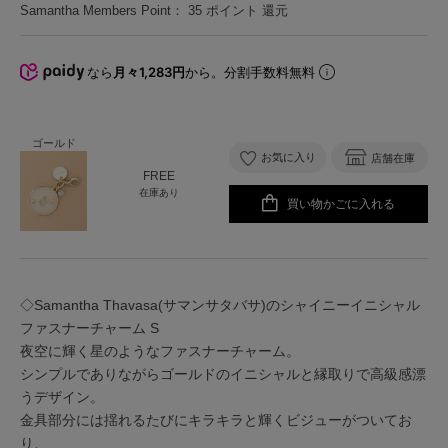
Samantha Members Point：
35
ポイント 還元
なら
月々1,283円
から。分割手数料無料
ゴールド
お気に入り
店舗在庫
FREE
在庫あり
買い物かごに入れる
◇Samantha Thavasa(サマンサタバサ)のシャイニーイニシャル
ファスナーチャーム S
夜空に輝く星のようなファスナーチャーム。
シンプルでありながらゴールドのイニシャルと縁取りで高級感漂
うデザイン。
金具部分には揺れるたびにキラキラと輝くビジューがついてお
り、