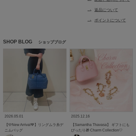
返品について
ポイントについて
SHOP BLOG
ショップブログ
2026.05.01
2025.12.16
【🩵New Arrival💙】リングムラ糸デ
【Samantha Thavasa】 ギフトにも
ニムバッグ
ぴったり🎁 Charm Collection🤍