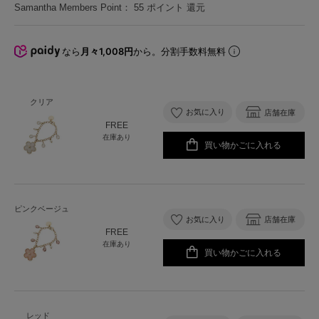
Samantha Members Point：
55
ポイント 還元
なら
月々1,008円
から。分割手数料無料
クリア
お気に入り
店舗在庫
FREE
在庫あり
買い物かごに入れる
ピンクベージュ
お気に入り
店舗在庫
FREE
在庫あり
買い物かごに入れる
レッド