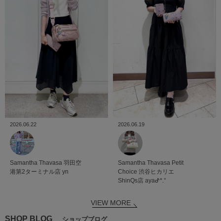
2026.06.22
2026.06.19
Samantha Thavasa
羽田空
Samantha Thavasa Petit
港第2ターミナル店
yn
Choice
渋谷ヒカリエ
ShinQs店
ayaᕷ*.°
VIEW MORE
SHOP BLOG
ショップブログ