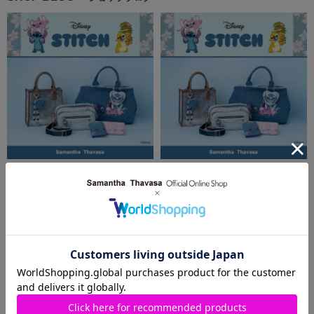
2026.06.30
2026.06.29
「スティッチ」コレクションが登
新作🌺【スティッチ】コレクション
場❣️
のご紹介☀️🌴
Samantha Thavasa
Samantha Thavasa
サマンサタバサ西銀座店
羽田空港第1ターミナル店