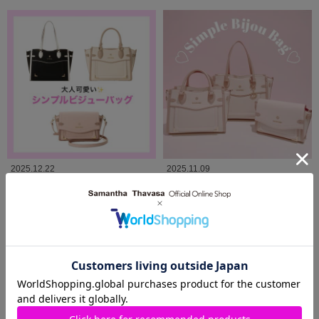
2025.12.22
2025.11.09
【ロングセラーアイテム✨️】ツート
♡シンプルビジューバッグ♡
ンカラーバッグ紹介🩷
SAMANTHAVEGA
Samantha Thavasa
近鉄パッセ店
サマンサタバサ西銀座店