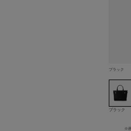
ブラック
オフホワイ
グレージュ
ライトブル
ブラック
※