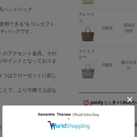
金具ハンドバッグ
グレージ
ュ
使用できる”をコンセプト
SOLD
ハート
商品在庫
FREE
ルチバッグです。
OUT
ライトブ
トのアクセント金具。その
ルー
がポイントとなっておりま
残りわず
ハート
商品在庫
FREE
か
１つはクローゼットに欲し
ことで、より可憐で上品な
なら
月々1,650円
配送と
イテムの取り出しもスマー