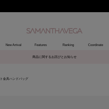
New Arrival
Features
Ranking
Coordinate
RY
REL
ET
M
S
ER
G
ハンドバッグ
トートバッグ/ブリーフ
ショルダーバッグ/ミニバッグ
ボストンバッグ
リュック/バックパック
バッグその他
パソコンケース/パソコンバッグ
A4対応/通勤通学バッグ
長財布
折財布/ミニ財布
コインケース/マルチケース
財布・小物その他
ポーチ
カードケース/名刺入れ
キーケース
パスケース
モバイルグッズ
ケース/ポーチその他
ファスナートップチャーム
バッグチャーム
チャームその他
リング
ネックレス
ピアス
イヤリング
ブレスレット/バングル
アクセサリーその他
トップス
ボトム
ワンピース
ジャケット/アウター
ファッショングッズ
アパレルその他
ポロシャツ(半袖)
ポロシャツ(長袖)
プルオーバー
パーカー
セーター/ベスト
ワンピース
ケース/ポーチ
トップス
バッグ
チャーム
財布/小物
その他
アクセサリー
アパレル
【佐川急便】配送についてのお知らせ
ト金具ハンドバッグ