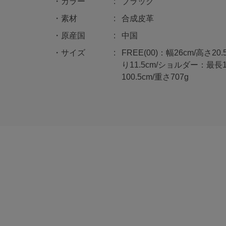
カラー
ブラック
素材
合成皮革
原産国
中国
サイズ
FREE(00)：幅26cm/高さ20
り11.5cm/ショルダー：最長
100.5cm/重さ707g