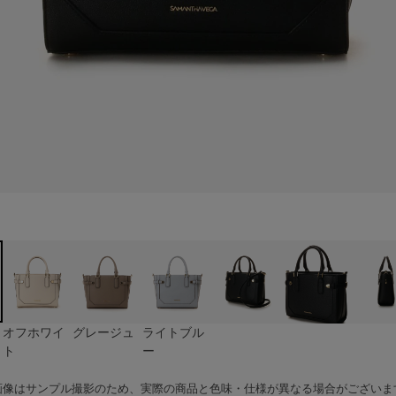
ト
ー
オフホワイ
グレージュ
ライトブル
ト
ー
画像はサンプル撮影のため、実際の商品と色味・仕様が異なる場合がございま