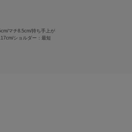
.5cm/マチ8.5cm/持ち手上が
117cm/ショルダー：最短