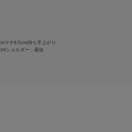
5cm/マチ8.5cm/持ち手上がり
1cm/ショルダー：最短