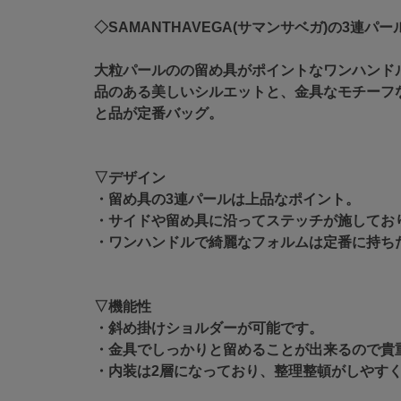
◇SAMANTHAVEGA(サマンサベガ)の3連パ
大粒パールのの留め具がポイントなワンハンド
品のある美しいシルエットと、金具なモチーフ
と品が定番バッグ。
▽デザイン
・留め具の3連パールは上品なポイント。
・サイドや留め具に沿ってステッチが施してお
・ワンハンドルで綺麗なフォルムは定番に持ち
▽機能性
・斜め掛けショルダーが可能です。
・金具でしっかりと留めることが出来るので貴
・内装は2層になっており、整理整頓がしやす