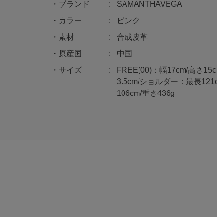
ブランド
SAMANTHAVEGA
カラー
ピンク
素材
合成皮革
原産国
中国
サイズ
FREE(00)：幅17cm/高さ1
3.5cm/ショルダー：最長12
106cm/重さ436g