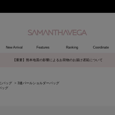
New Arrival
Features
Ranking
Coordinate
RY
REL
ET
M
S
ER
G
ハンドバッグ
トートバッグ/ブリーフ
ショルダーバッグ/ミニバッグ
ボストンバッグ
リュック/バックパック
バッグその他
パソコンケース/パソコンバッグ
A4対応/通勤通学バッグ
長財布
折財布/ミニ財布
コインケース/マルチケース
財布・小物その他
ポーチ
カードケース/名刺入れ
キーケース
パスケース
モバイルグッズ
ケース/ポーチその他
ファスナートップチャーム
バッグチャーム
チャームその他
リング
ネックレス
ピアス
イヤリング
ブレスレット/バングル
アクセサリーその他
トップス
ボトム
ワンピース
ジャケット/アウター
ファッショングッズ
アパレルその他
ポロシャツ(半袖)
ポロシャツ(長袖)
プルオーバー
パーカー
セーター/ベスト
ワンピース
ケース/ポーチ
トップス
バッグ
チャーム
財布/小物
その他
アクセサリー
アパレル
サマンサタバサグループカスタマーセンター夏季休業のお知らせ
ニバッグ
>
3連パールショルダーバッグ
バッグ