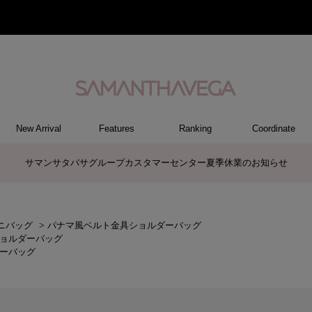
New Arrival
Features
Ranking
Coordinate
RY
REL
ET
M
S
ER
G
ハンドバッグ
トートバッグ/ブリーフ
ショルダーバッグ/ミニバッグ
ボストンバッグ
リュック/バックパック
バッグその他
パソコンケース/パソコンバッグ
A4対応/通勤通学バッグ
長財布
折財布/ミニ財布
コインケース/マルチケース
財布・小物その他
ポーチ
カードケース/名刺入れ
キーケース
パスケース
モバイルグッズ
ケース/ポーチその他
ファスナートップチャーム
バッグチャーム
チャームその他
リング
ネックレス
ピアス
イヤリング
ブレスレット/バングル
アクセサリーその他
トップス
ボトム
ワンピース
ジャケット/アウター
ファッショングッズ
アパレルその他
ポロシャツ(半袖)
ポロシャツ(長袖)
プルオーバー
パーカー
セーター/ベスト
ワンピース
ケース/ポーチ
トップス
バッグ
チャーム
財布/小物
その他
アクセサリー
アパレル
サマンサタバサグループカスタマーセンター夏季休業のお知らせ
ニバッグ
>
パナマ風ベルト金具ショルダーバッグ
ョルダーバッグ
ーバッグ