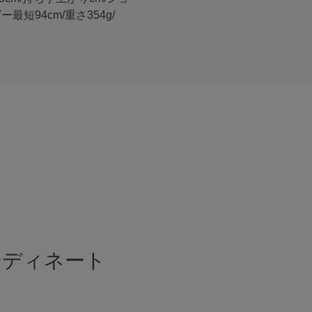
ー最短94cm/重さ354g/
ーディネート