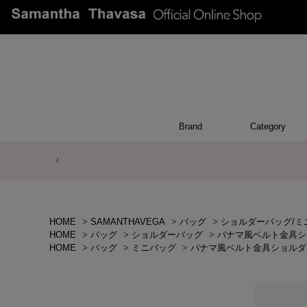
Brand
Category
ACCESSO
POUCH
APPEA
WALL
CHAR
TOP
OTH
BA
HOME
>
SAMANTHAVEGA
>
バッグ
>
ショルダーバッグ/ミ
HOME
>
バッグ
>
ショルダーバッグ
>
パナマ風ベルト金具シ
HOME
>
バッグ
>
ミニバッグ
>
パナマ風ベルト金具ショルダ