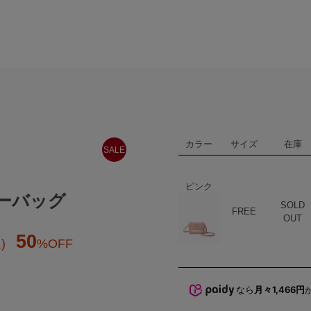
カラー
サイズ
在庫
SALE
ピンク
ーバッグ
SOLD
ハート
商品在庫
FREE
OUT
50
)
%OFF
なら
月々1,466円