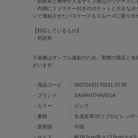
・折財布と携帯が入るサイズ感なのでデートに
・内側にファスナー付きのポケットと大きなポ
ンで連結させたパスケースもスムーズに取り出
【対応しているもの】
・折財布
※画像はサンプル撮影のため、実際の商品と色
ざいます。
商品コード
00072410170231 20 00
ブランド
SAMANTHAVEGA
カラー
ピンク
素材
合成皮革/ポリプロピレン/ナ
原産国
中国
サイズ
幅18.5cm/高さ13.5cm/マチ