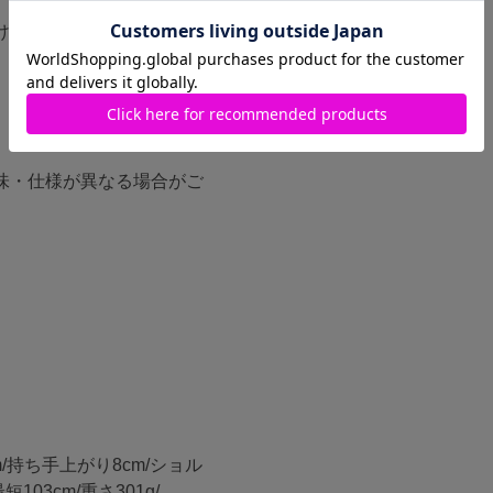
け閉めのしやすい形です。
味・仕様が異なる場合がご
cm/持ち手上がり8cm/ショル
103cm/重さ301g/