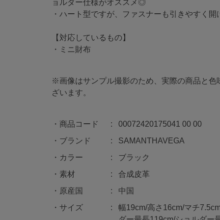
ョルダー仕様がオススメ◎
・ハート型ですが、ファスナーも引きやすく開
【対応しているもの】
・ミニ財布
※画像はサンプル撮影のため、実際の商品と色
ざいます。
商品コード
00072420175041 00 00
ブランド
SAMANTHAVEGA
カラー
ブラック
素材
合成皮革
原産国
中国
サイズ
幅19cm/高さ16cm/マチ7.5
ダー最長119cm/ショルダー最短