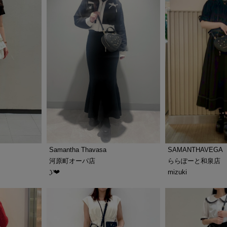
Samantha Thavasa
SAMANTHAVEGA
河原町オーパ店
ららぽーと和泉店
𝓨‪‪❤︎‬
mizuki