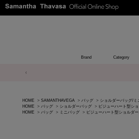
Brand
Category
ACCESSO
POUCH
APPEA
WALL
CHAR
TOP
OTH
BA
HOME
>
SAMANTHAVEGA
>
バッグ
>
ショルダーバッグ/ミ
HOME
>
バッグ
>
ショルダーバッグ
>
ビジューハート型ショ
HOME
>
バッグ
>
ミニバッグ
>
ビジューハート型ショルダー