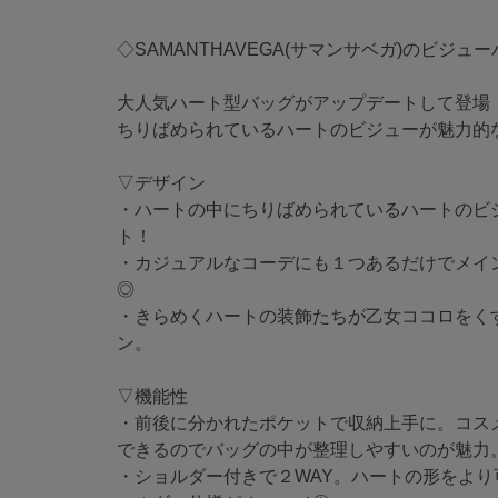
◇SAMANTHAVEGA(サマンサベガ)のビジ
大人気ハート型バッグがアップデートして登場
ちりばめられているハートのビジューが魅力的
▽デザイン
・ハートの中にちりばめられているハートのビ
ト！
・カジュアルなコーデにも１つあるだけでメイ
◎
・きらめくハートの装飾たちが乙女ココロをく
ン。
▽機能性
・前後に分かれたポケットで収納上手に。コス
できるのでバッグの中が整理しやすいのが魅力
・ショルダー付きで２WAY。ハートの形をよ