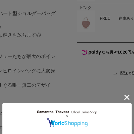
ピンク
ューハート型ショルダーバッグ
ハート
商品在庫
FREE
在庫あり
！
な輝きを放ちます◎
なら
月々1,026円
ジューたちが最大のポイン
ンヒロインバッグに大変身
配送と
すぐる唯一無二のデザイ
メや貴重品など分けて収納
。
り可愛く綺麗に魅せられるシ