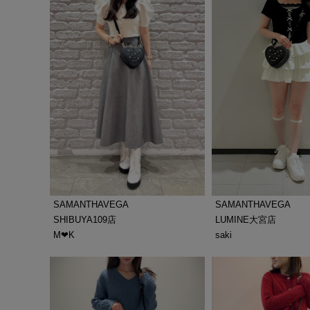
SAMANTHAVEGA
SAMANTHAVEGA
LUMINE大宮店
SHIBUYA109店
saki
M‪‪❤︎‬K