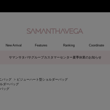
New Arrival
Features
Ranking
Coordinate
RY
REL
ET
M
S
ER
G
ハンドバッグ
トートバッグ/ブリーフ
ショルダーバッグ/ミニバッグ
ボストンバッグ
リュック/バックパック
バッグその他
パソコンケース/パソコンバッグ
A4対応/通勤通学バッグ
長財布
折財布/ミニ財布
コインケース/マルチケース
財布・小物その他
ポーチ
カードケース/名刺入れ
キーケース
パスケース
モバイルグッズ
ケース/ポーチその他
ファスナートップチャーム
バッグチャーム
チャームその他
リング
ネックレス
ピアス
イヤリング
ブレスレット/バングル
アクセサリーその他
トップス
ボトム
ワンピース
ジャケット/アウター
ファッショングッズ
アパレルその他
ポロシャツ(半袖)
ポロシャツ(長袖)
プルオーバー
パーカー
セーター/ベスト
ワンピース
ケース/ポーチ
トップス
バッグ
チャーム
財布/小物
その他
アクセサリー
アパレル
サマンサタバサグループカスタマーセンター夏季休業のお知らせ
ニバッグ
>
ビジューハート型ショルダーバッグ
ルダーバッグ
バッグ