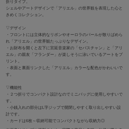
折りタイプ。
シェルやアートデザインで「アリエル」の世界観を表現した心と
きめくコレクション。
▽デザイン
・フロントには立体的なリボンやオーロラのパールが散りばめら
れ「アリエル」の世界観たっぷりなデザイン。
・お財布を開くと左下に宮延音楽家の「セバスチャン」と「アリ
エル」の親友「フランダー」が楽しそうに泳いでいるアートをプ
リント。
・表面と裏面リンクした「アリエル」カラーな配色がかわいいで
す。
▽機能性
・２つ折りでコンパクト設計なのでミニバッグに使用しやすいで
す。
・小銭入れの部分はL字ジップで開閉しやすく取り出しやすい設
計です。
・カードは6枚～収納可能でコンパクトながら収納力◎