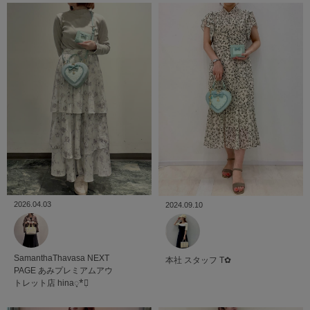
2026.04.03
2024.09.10
SamanthaThavasa NEXT
本社
スタッフ
T✿
PAGE
あみプレミアムアウ
トレット店
hina◌̥*⃝̣