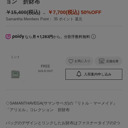
ョン 折財布
￥15,400(税込)
￥7,700(税込)
50%OFF
Samantha Members Point：
35
ポイント 還元
なら
月々1,283円
から。分割手数料無料
ミント
お気に入り
店舗在庫
FREE
SOLD OUT
入荷案内申し込み
◇SAMANTHAVEGA(サマンサベガ)の『リトル・マーメイド』
「アリエル」コレクション 折財布
バッグのデザインとリンクしたお財布はファスナータイプの2つ