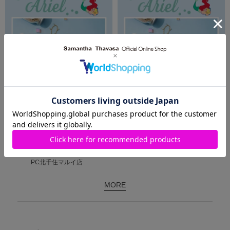
2024.08.19
2024.08.05
8月『アリエル』
┈⑅̥꒰ঌサマンサベガ~毎月ディズニー
×『SAMANTHAVEGA』🧜‍♀️
コレクション~໒꒱⑅̥┈
Samantha Thavasa Petit
SAMANTHAVEGA
Choice
近鉄パッセ店
PC北千住マルイ店
MORE