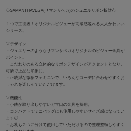
◇SAMANTHAVEGA(サマンサベガ)のジュエルリボン折財布
１つで主役級！オリジナルビジューが高級感溢れる大人かわいい
シリーズ。
▽デザイン
・ジュエリーのようなサマンサベガオリジナルのビジュー金具が
ポイント。
・こだわりのある立体的なリボンデザインがアクセントとなり、
可憐で上品な印象に。
・正統派な微糖フェミニンで、いろんなコーデに合わせやすくお
しゃれを楽しんでいただけます。
▽機能性
・小銭が取り出しやすいガマ口の金具を採用。
・コンパクトでミニバッグにも使用しやすいサイズ感になってい
ます◎
・お札も２つに分けて使用していただけるので整理整頓しやすく