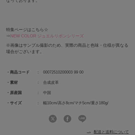
なっております。
特集ページはこちら☆
⇒
NEW COLOR ジュエルリボンシリーズ
※画像はサンプル撮影のため、実際の商品と色味・仕様が異なる
場合がございます。
商品コード
00072510200003 99 00
素材
合成皮革
原産国
中国
サイズ
幅10cm/高さ8cm/マチ5cm/重さ180g/
配送と送料について