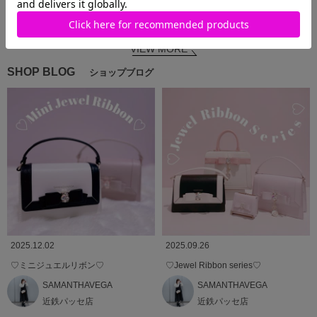
SAMANTHAVEGA
近鉄パッ
SAMANTHAVEGA
近鉄パッ
セ店
ricca❤︎
セ店
Seira
VIEW MORE
SHOP BLOG
ショップブログ
2025.12.02
2025.09.26
♡ミニジュエルリボン♡
♡Jewel Ribbon series♡
SAMANTHAVEGA
SAMANTHAVEGA
近鉄パッセ店
近鉄パッセ店