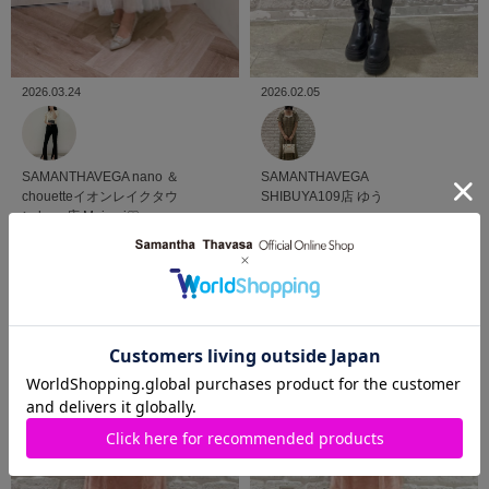
2026.03.24
2026.02.05
SAMANTHAVEGA
nano ＆
SAMANTHAVEGA
chouetteイオンレイクタウ
SHIBUYA109店
ゆう
ン kaze店
Meimei♡
VIEW MORE
SHOP BLOG
ショップブログ