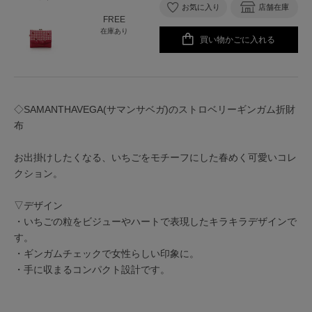
お気に入り
店舗在庫
FREE
在庫あり
買い物かごに入れる
◇SAMANTHAVEGA(サマンサベガ)のストロベリーギンガム折財
布
お出掛けしたくなる、いちごをモチーフにした春めく可愛いコレ
クション。
▽デザイン
・いちごの粒をビジューやハートで表現したキラキラデザインで
す。
・ギンガムチェックで女性らしい印象に。
・手に収まるコンパクト設計です。