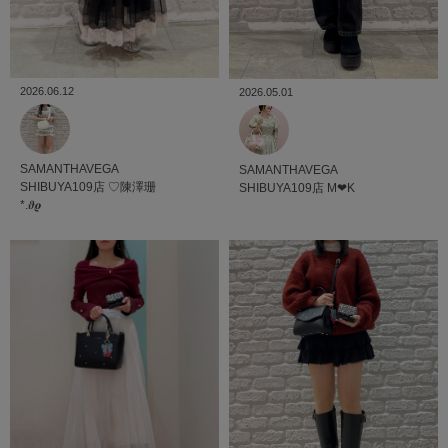
2026.06.12
2026.05.01
SAMANTHAVEGA
SAMANTHAVEGA
SHIBUYA109店
♡陳澤珊
SHIBUYA109店
M‪‪❤︎‬K
*.𝝑𝝔