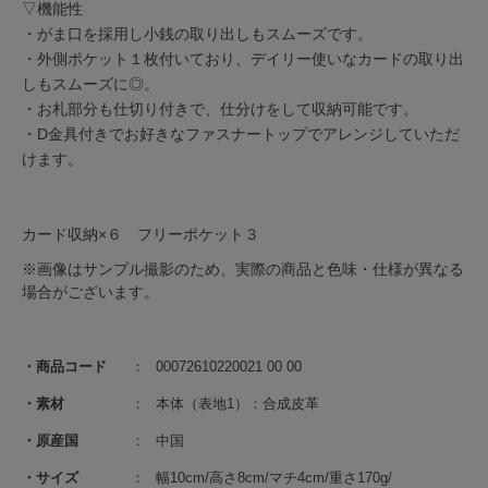
▽機能性
・がま口を採用し小銭の取り出しもスムーズです。
・外側ポケット１枚付いており、デイリー使いなカードの取り出
しもスムーズに◎。
・お札部分も仕切り付きで、仕分けをして収納可能です。
・D金具付きでお好きなファスナートップでアレンジしていただ
けます。
カード収納×６ フリーポケット３
※画像はサンプル撮影のため、実際の商品と色味・仕様が異なる
場合がございます。
商品コード
00072610220021 00 00
素材
本体（表地1）：合成皮革
原産国
中国
サイズ
幅10cm/高さ8cm/マチ4cm/重さ170g/