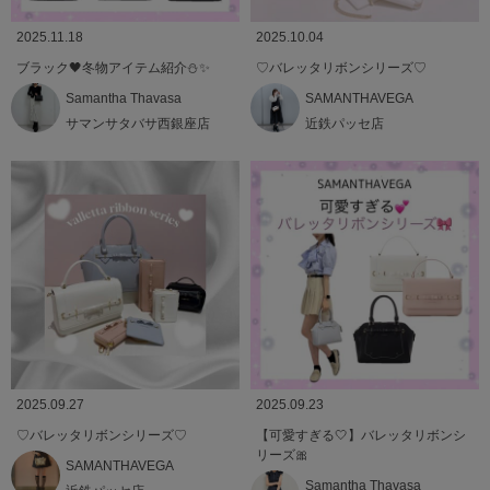
2025.11.18
2025.10.04
ブラック🖤冬物アイテム紹介⛄️✨️
♡バレッタリボンシリーズ♡
Samantha Thavasa
SAMANTHAVEGA
サマンサタバサ西銀座店
近鉄パッセ店
2025.09.27
2025.09.23
♡バレッタリボンシリーズ♡
【可愛すぎる🤍】バレッタリボンシ
リーズ🎀
SAMANTHAVEGA
Samantha Thavasa