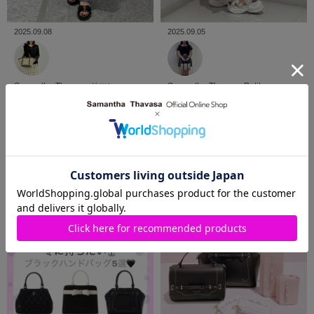
2025.09.08
2025.09.05
Samantha Thavasa
サマン
Samantha Thavasa Petit
サタバサ西銀座店
NAO
Choice
錦糸町パルコ店
MAKI
VIEW MORE
SHOP BLOG
ショップブログ