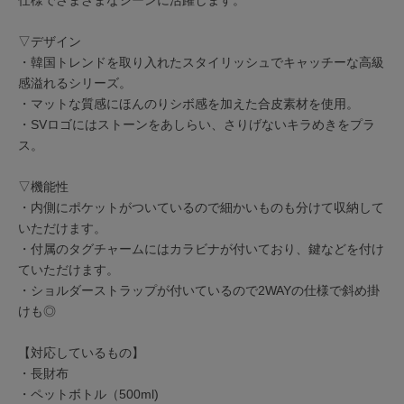
▽デザイン
・韓国トレンドを取り入れたスタイリッシュでキャッチーな高級
感溢れるシリーズ。
・マットな質感にほんのりシボ感を加えた合皮素材を使用。
・SVロゴにはストーンをあしらい、さりげないキラめきをプラ
ス。
▽機能性
・内側にポケットがついているので細かいものも分けて収納して
いただけます。
・付属のタグチャームにはカラビナが付いており、鍵などを付け
ていただけます。
・ショルダーストラップが付いているので2WAYの仕様で斜め掛
けも◎
【対応しているもの】
・長財布
・ペットボトル（500ml)