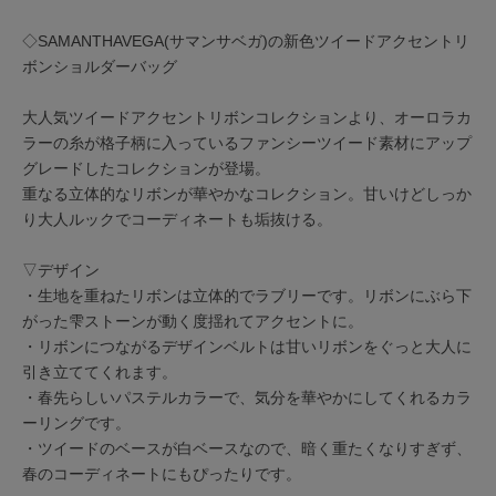
◇SAMANTHAVEGA(サマンサベガ)の新色ツイードアクセントリ
ボンショルダーバッグ
大人気ツイードアクセントリボンコレクションより、オーロラカ
ラーの糸が格子柄に入っているファンシーツイード素材にアップ
グレードしたコレクションが登場。
重なる立体的なリボンが華やかなコレクション。甘いけどしっか
り大人ルックでコーディネートも垢抜ける。
▽デザイン
・生地を重ねたリボンは立体的でラブリーです。リボンにぶら下
がった雫ストーンが動く度揺れてアクセントに。
・リボンにつながるデザインベルトは甘いリボンをぐっと大人に
引き立ててくれます。
・春先らしいパステルカラーで、気分を華やかにしてくれるカラ
ーリングです。
・ツイードのベースが白ベースなので、暗く重たくなりすぎず、
春のコーディネートにもぴったりです。