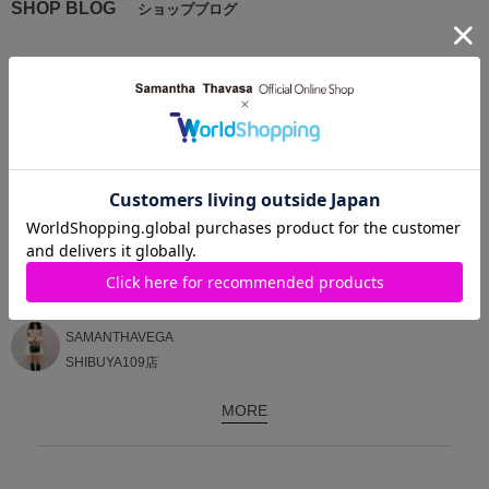
SHOP BLOG
ショップブログ
2026.01.21
tweed accent ribbon bag
SAMANTHAVEGA
SHIBUYA109店
MORE