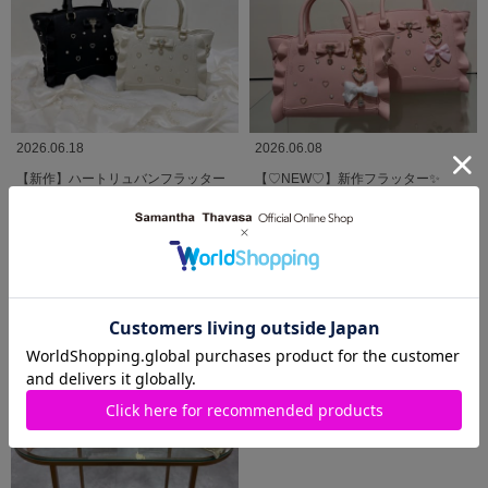
2026.06.18
2026.06.08
【新作】ハートリュバンフラッター
【♡NEW♡】新作フラッター✨
💕
Samantha Thavasa
Samantha Thavasa
河原町オーパ店
サマンサタバサ西銀座店