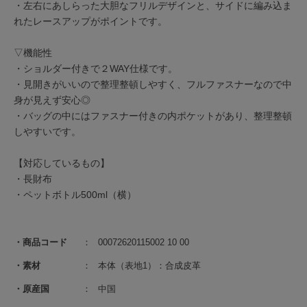
・左右にあしらった大胆なフリルデザインと、サイドに編み込ま
れたレースアップがポイントです。
▽機能性
・ショルダー付きで２WAY仕様です。
・見開きがいいので整理整頓しやすく、フルファスナーなので中
身が見えず安心◎
・バッグの中にはファスナー付きの内ポケットがあり、整理整頓
しやすいです。
【対応しているもの】
・長財布
・ペットボトル500ml（横）
商品コード
00072620115002 10 00
素材
本体（表地1）：合成皮革
原産国
中国