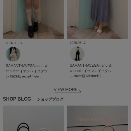
2026.06.12
2026.06.13
SAMANTHAVEGA
nano ＆
SAMANTHAVEGA
nano ＆
chouetteイオンレイクタウ
chouetteイオンレイクタウ
ン kaze店
Meimei♡
ン kaze店
𝒎𝒂𝒔𝒂𝒌𝒊.⋆𝜗𝜚 .
VIEW MORE
SHOP BLOG
ショップブログ