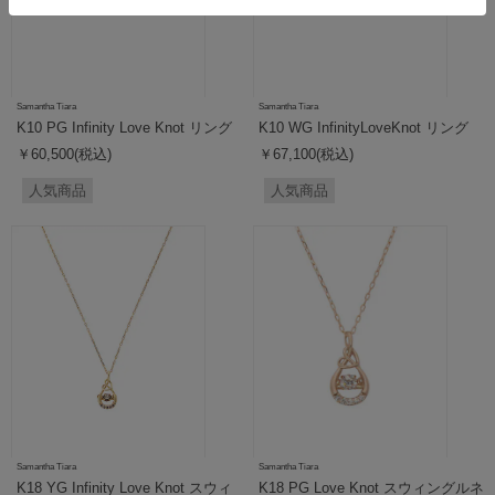
Samantha Tiara
Samantha Tiara
K10 PG Infinity Love Knot リング
K10 WG InfinityLoveKnot リング
￥60,500(税込)
￥67,100(税込)
人気商品
人気商品
Samantha Tiara
Samantha Tiara
K18 YG Infinity Love Knot スウィ
K18 PG Love Knot スウィングルネ