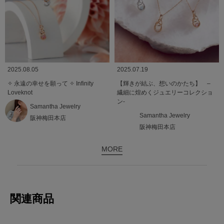
2025.08.05
2025.07.19
✧ 永遠の幸せを願って ✧ Infinity
【輝きが結ぶ、想いのかたち】 –
Loveknot
繊細に煌めくジュエリーコレクショ
ン-
Samantha Jewelry
Samantha Jewelry
阪神梅田本店
阪神梅田本店
MORE
関連商品