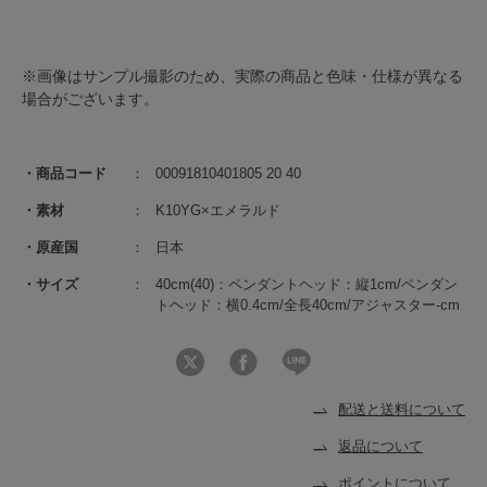
※画像はサンプル撮影のため、実際の商品と色味・仕様が異なる
場合がございます。
商品コード
00091810401805 20 40
素材
K10YG×エメラルド
原産国
日本
サイズ
40cm(40)：ペンダントヘッド：縦1cm/ペンダン
トヘッド：横0.4cm/全長40cm/アジャスター-cm
配送と送料について
返品について
ポイントについて