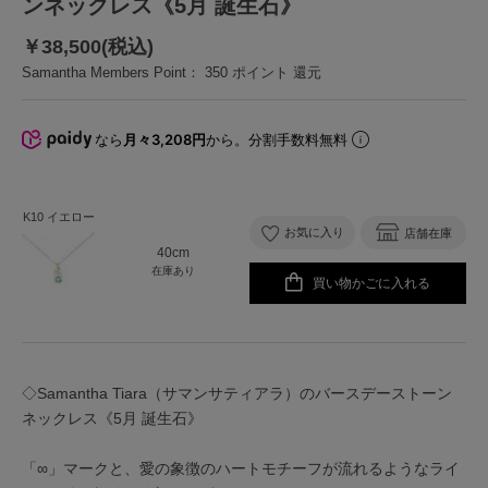
ンネックレス《5月 誕生石》
￥38,500(税込)
Samantha Members Point：
350
ポイント 還元
なら
月々3,208円
から。分割手数料無料
K10 イエロー
お気に入り
店舗在庫
40cm
在庫あり
買い物かごに入れる
◇Samantha Tiara（サマンサティアラ）のバースデーストーン
ネックレス《5月 誕生石》
「∞」マークと、愛の象徴のハートモチーフが流れるようなライ