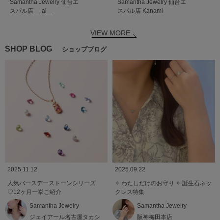
Samantha Jewelry
仙台エ
Samantha Jewelry
仙台エ
スパル店
__ai__
スパル店
Kanami
VIEW MORE
SHOP BLOG
ショップブログ
2025.11.12
2025.09.22
人気バースデーストーンシリーズ
✧ わたしだけのお守り ✧ 誕生石ネッ
♡12ヶ月一挙ご紹介
クレス特集
Samantha Jewelry
Samantha Jewelry
ジェイアール名古屋タカシ
阪神梅田本店