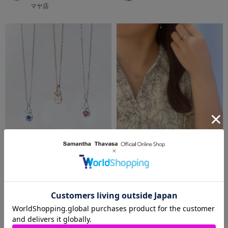
マヤ店
2025.09.07
2025.08.27
✧ Birthday jewelry ✧ サマンサオリ
✧ わたしだけのお守り ✧ 誕生石ネッ
ジナル
クレス特集
Samantha Jewelry
Samantha Jewelry
阪神梅田本店
阪神梅田本店
MORE