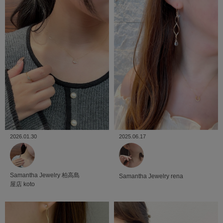
2026.01.30
2025.06.17
Samantha Jewelry
柏高島
Samantha Jewelry
rena
屋店
koto