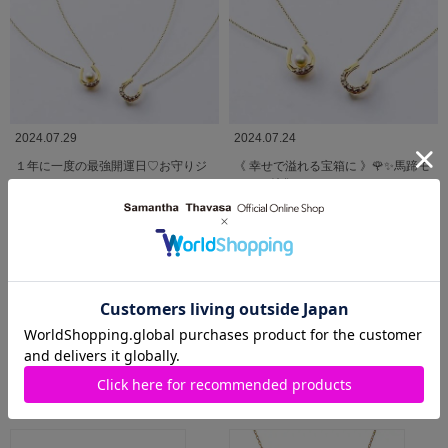
2024.07.29
2024.07.24
１年に一度の最強開運日♡お守りジ
《 幸せで溢れる宝箱に 》🌹✨馬蹄モ
ュエリー
チーフ特集
Samantha Jewelry
Samantha Jewelry
阪神梅田本店
阪神梅田本店
MORE
関連商品