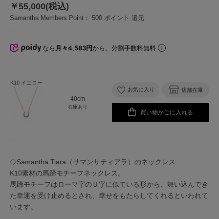
￥55,000(税込)
Samantha Members Point：
500
ポイント 還元
なら
月々4,583円
から。分割手数料無料
K10 イエロー
お気に入り
店舗在庫
40cm
在庫あり
買い物かごに入れる
◇Samantha Tiara（サマンサティアラ）のネックレス
K10素材の馬蹄モチーフネックレス。
馬蹄モチーフはローマ字のＵ字に似ている形から、舞い込んでき
た幸運を受け止めるとされ、幸せをもたらしてくれるといわれて
います。