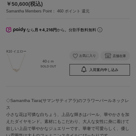
￥50,600(税込)
Samantha Members Point：
460
ポイント 還元
なら
月々4,216円
から。分割手数料無料
K10 イエロー
お気に入り
店舗在庫
40ｃｍ
SOLD OUT
入荷案内申し込み
◇Samantha Tiara(サマンサティアラ)のフラワーパールネックレ
ス
小さな花は可憐な白ちょう、上品な輝きはパール、華やかさを加
えたダイヤモンド。素材にもこだわり、大人な女性に身に着けて
欲しい上品で華やかなジュエリーです。華奢で可愛らしく、優し
い雰囲気は大人のフェミニンスタイルにぴったりです。