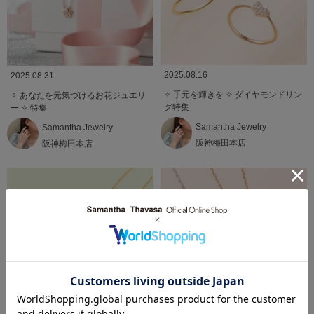
2025.08.16
2025.08.31
✧ 手元を輝きを ✧ ダイヤモンドリン
✧ あなたを元気づけるお花ジュエリ
グ特集
ー ✧ 特集
Samantha Jewelry
Samantha Jewelry
阪神梅田本店
阪神梅田本店