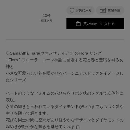
お気に入り
店舗在庫
13号
在庫あり
買い物かごに入れる
◇Samantha Tiara(サマンサティアラ)のFlora リング
“ Flora ” フローラ ローマ神話に登場する花と春と豊穣を司る女
神と
小さな可愛らしい花を咲かせるバージニアストックをイメージし
たシリーズ
ハートのようなフォルムの花びらをリボン状のメタルで立体的に
表現。
永遠の輝きと言われているダイヤモンドがいつまでもつづく愛や
幸せを願って輝きます。
花びら同士の間に空間があり軽やかなデザインとダイヤモンドの
煌めきが艶やかな輝きを魅せてくれます。