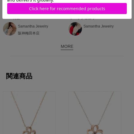
2025.08.15
2025.08.12
✧ あなたを元気づけるお花ジュエリ
花言葉は𓊆愛情の絆𓊇❁¨̮フラワーモ
ー ✧ 特集
チーフジュエリー
Samantha Jewelry
Samantha Jewelry
阪神梅田本店
MORE
関連商品