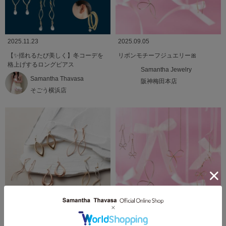
2025.11.23
2025.09.05
【✨揺れるたび美しく】冬コーデを
リボンモチーフジュエリー🎀
格上げするロングピアス
Samantha Jewelry
Samantha Thavasa
阪神梅田本店
そごう横浜店
2025.08.25
2025.08.08