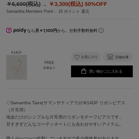
￥6,600(税込)
￥3,300(税込)
50%OFF
Samantha Members Point：
15
ポイント 還元
なら
月々1,100円
から。分割手数料無料
K14GF
お気に入り
店舗在庫
FREE
在庫あり
買い物かごに入れる
◇Samantha Tiara(サマンサティアラ)のK14GF リボンピアス
（片耳用）
地金だけのシンプルな片耳用のリボンモチーフピアスです。
甘すぎずどんなコーディネートにも合わせやすいアイテム。
職人が一つ一つ作製していますので多少個体差があります。