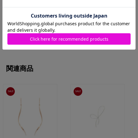
顔まわりを明るくみせる♡ロングピ
🎀8/8はリボンの日🎀 リボンジュエ
アス特集
リー✨️
Samantha Jewelry
Samantha Jewelry
MORE
関連商品
SALE
SALE