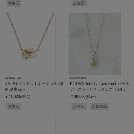
誕生石
誕生石
Samantha Tiara
Samantha Tiara
K10PG ペリドットネックレス≪8
K10 WG Infinity Love Knot バース
月 誕生石≫
デーストーンネックレス《8月 誕
生石》
￥41,800(税込)
￥39,600(税込)
誕生石
誕生石
人気商品