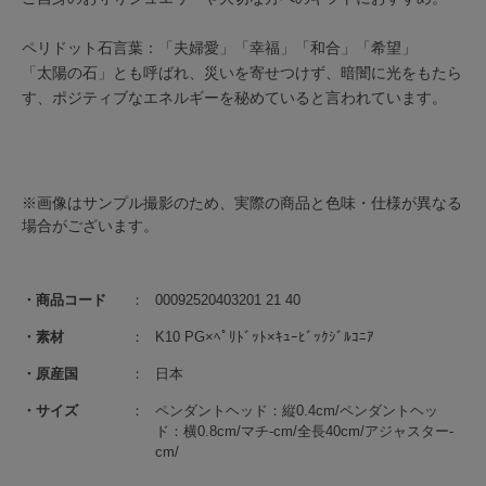
ペリドット石言葉：「夫婦愛」「幸福」「和合」「希望」
「太陽の石」とも呼ばれ、災いを寄せつけず、暗闇に光をもたら
す、ポジティブなエネルギーを秘めていると言われています。
※画像はサンプル撮影のため、実際の商品と色味・仕様が異なる
場合がございます。
商品コード
00092520403201 21 40
素材
K10 PG×ﾍﾟﾘﾄﾞｯﾄ×ｷｭｰﾋﾞｯｸｼﾞﾙｺﾆｱ
原産国
日本
サイズ
ペンダントヘッド：縦0.4cm/ペンダントヘッ
ド：横0.8cm/マチ-cm/全長40cm/アジャスター-
cm/