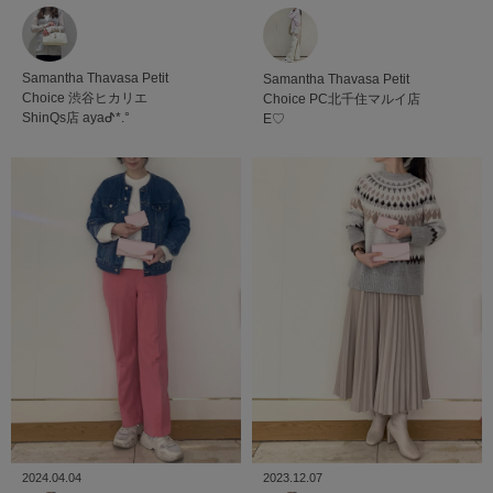
Samantha Thavasa Petit
Samantha Thavasa Petit
Choice
渋谷ヒカリエ
Choice
PC北千住マルイ店
ShinQs店
ayaᕷ*.°
E♡
2024.04.04
2023.12.07