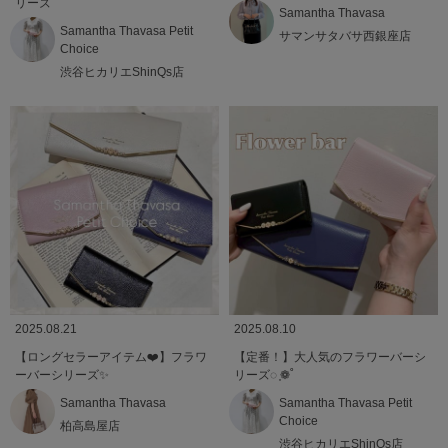
リーズ
Samantha Thavasa
Samantha Thavasa Petit
サマンサタバサ西銀座店
Choice
渋谷ヒカリエShinQs店
2025.08.21
2025.08.10
【ロングセラーアイテム❤️】フラワ
【定番！】大人気のフラワーバーシ
ーバーシリーズ✨
リーズ◌ ͙❁˚
Samantha Thavasa
Samantha Thavasa Petit
Choice
柏高島屋店
渋谷ヒカリエShinQs店