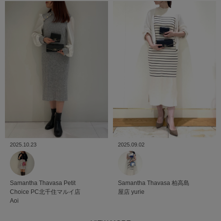
2025.10.23
2025.09.02
Samantha Thavasa Petit
Samantha Thavasa
柏高島
Choice
PC北千住マルイ店
屋店
yurie
Aoi