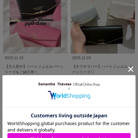
2025.11.10
2025.11.03
【大人気🩷】ハートジュエルバーシ
【キラキラバー】ハートジュエルバ
リーズをご紹介🌸✨
ーシリーズ♡
Samantha Thavasa
Samantha Thavasa Petit
Choice
柏高島屋店
渋谷ヒカリエShinQs店
MORE
関連商品