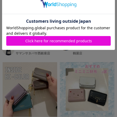
2026.06.30
2026.04.09
【定番】インサイドバイカラーシリ
ミニバッグ派！におすすめ財布❤️‍🔥
ーズ🌟
Samantha Thavasa Petit
Samantha Thavasa
Choice
サマンサタバサ西銀座店
鶴屋店