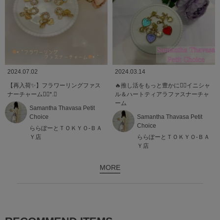
2024.07.02
2024.03.14
【再入荷✨️】フラワーリングファス
️‍🔥推し活をもっと豊かに❤️‍🔥イニシャ
ナーチャーム❁⃘*.ﾟ
ル＆ハートティアラファスナーチャ
ーム
Samantha Thavasa Petit
Choice
Samantha Thavasa Petit
Choice
ららぽーとＴＯＫＹＯ-ＢＡ
Ｙ店
ららぽーとＴＯＫＹＯ-ＢＡ
Ｙ店
MORE