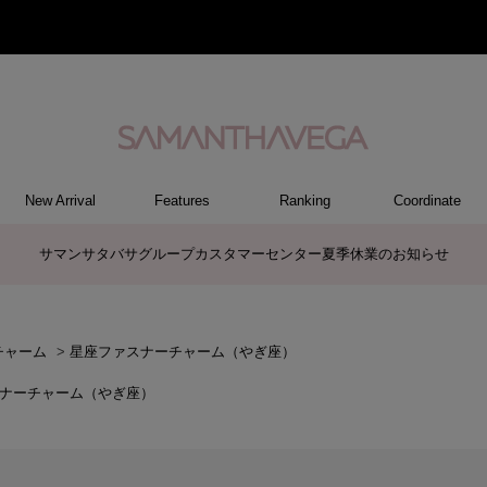
New Arrival
Features
Ranking
Coordinate
RY
REL
ET
M
S
ER
G
ハンドバッグ
トートバッグ/ブリーフ
ショルダーバッグ/ミニバッグ
ボストンバッグ
リュック/バックパック
バッグその他
パソコンケース/パソコンバッグ
A4対応/通勤通学バッグ
長財布
折財布/ミニ財布
コインケース/マルチケース
財布・小物その他
ポーチ
カードケース/名刺入れ
キーケース
パスケース
モバイルグッズ
ケース/ポーチその他
ファスナートップチャーム
バッグチャーム
チャームその他
リング
ネックレス
ピアス
イヤリング
ブレスレット/バングル
アクセサリーその他
トップス
ボトム
ワンピース
ジャケット/アウター
ファッショングッズ
アパレルその他
ポロシャツ(半袖)
ポロシャツ(長袖)
プルオーバー
パーカー
セーター/ベスト
ワンピース
ケース/ポーチ
トップス
バッグ
チャーム
財布/小物
その他
アクセサリー
アパレル
サマンサタバサグループカスタマーセンター夏季休業のお知らせ
チャーム
>
星座ファスナーチャーム（やぎ座）
ナーチャーム（やぎ座）