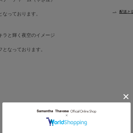
。
配送と
となっております。
キラと輝く夜空のイメージ
フとなっております。