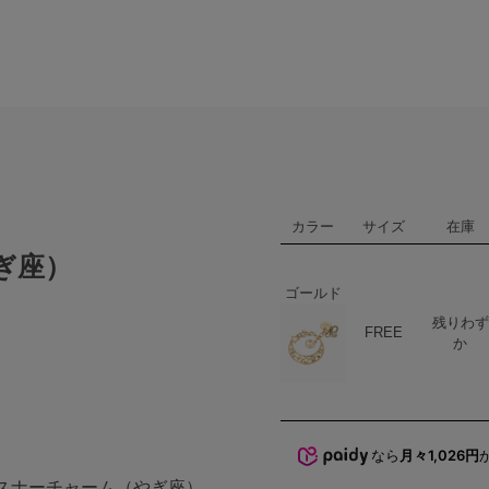
カラー
サイズ
在庫
ぎ座）
ゴールド
残りわず
ハート
商品在庫
FREE
か
なら
月々1,026円
ファスナーチャーム（やぎ座）