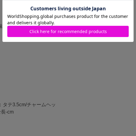
味・仕様が異なる場合がご
：タテ3.5cm/チャームヘッ
長-cm